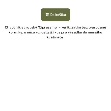
Do košíku
Olivovník evropský 'Cipressino' – keřík, zatím bez tvarované
korunky, o něco vzrostlejší kus pro výsadbu do menšího
květináče.