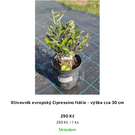
Olivovník evropský Cipressino Itálie - výška cca 30 cm
290 Kč
Měrná
290 Kč / 1 ks
cena:
Skladem