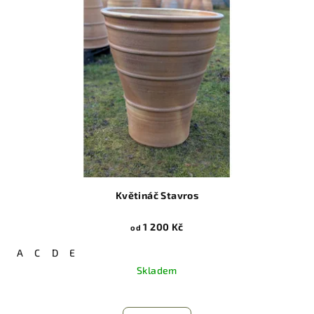
Květináč Stavros
1 200 Kč
od
A
C
D
E
Skladem