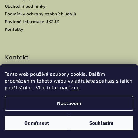
í
Obchodní podmínky
Podmínky ochrany osobních údajů
Povinné informace UKZÚZ
Kontakty
Kontakt
info
@
mamaoli.cz
Tento web používá soubory cookie. Dalším
+420604105959
procházením tohoto webu vyjadřujete souhlas s jejich
DIČ: CZ22466011
používáním.. Více informací
zde
.
Nastavení
Odmítnout
Souhlasím
Přijímáme online platby