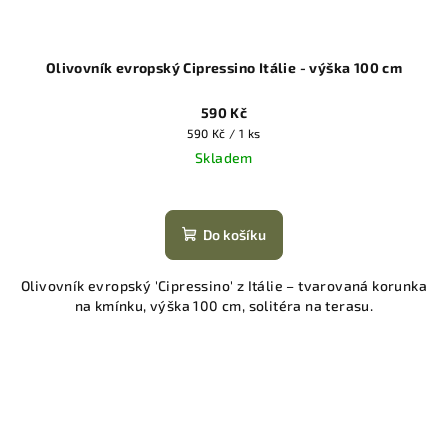
Olivovník evropský Cipressino Itálie - výška 100 cm
590 Kč
Měrná
590 Kč / 1 ks
cena:
Skladem
Do košíku
Olivovník evropský 'Cipressino' z Itálie – tvarovaná korunka
na kmínku, výška 100 cm, solitéra na terasu.