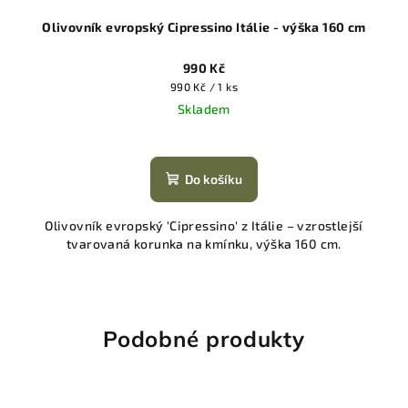
Olivovník evropský Cipressino Itálie - výška 160 cm
990 Kč
Měrná
990 Kč / 1 ks
cena:
Skladem
Do košíku
Olivovník evropský 'Cipressino' z Itálie – vzrostlejší
tvarovaná korunka na kmínku, výška 160 cm.
Podobné produkty