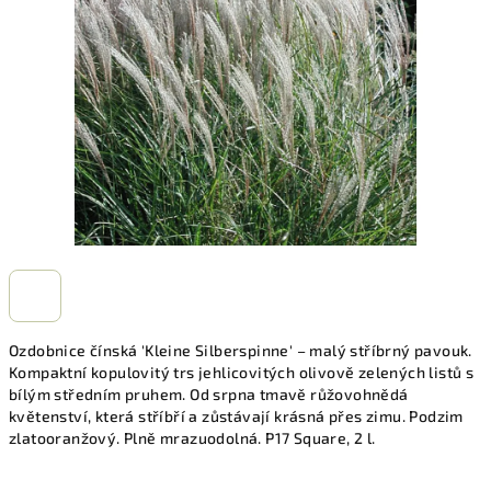
hvězdiček.
Ozdobnice čínská 'Kleine Silberspinne' – malý stříbrný pavouk.
Kompaktní kopulovitý trs jehlicovitých olivově zelených listů s
bílým středním pruhem. Od srpna tmavě růžovohnědá
květenství, která stříbří a zůstávají krásná přes zimu. Podzim
zlatooranžový. Plně mrazuodolná. P17 Square, 2 l.