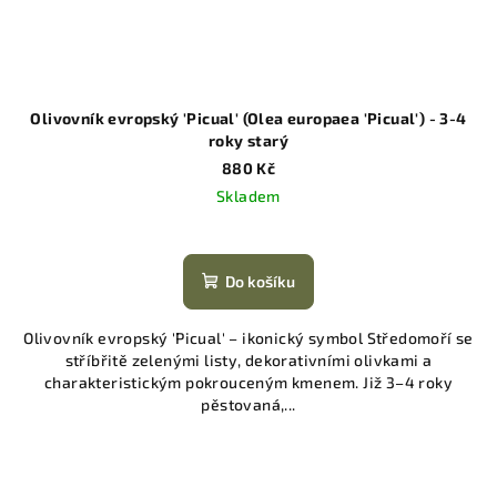
Olivovník evropský 'Picual' (Olea europaea 'Picual') - 3-4
roky starý
880 Kč
Skladem
Do košíku
Olivovník evropský 'Picual' – ikonický symbol Středomoří se
stříbřitě zelenými listy, dekorativními olivkami a
charakteristickým pokrouceným kmenem. Již 3–4 roky
pěstovaná,...