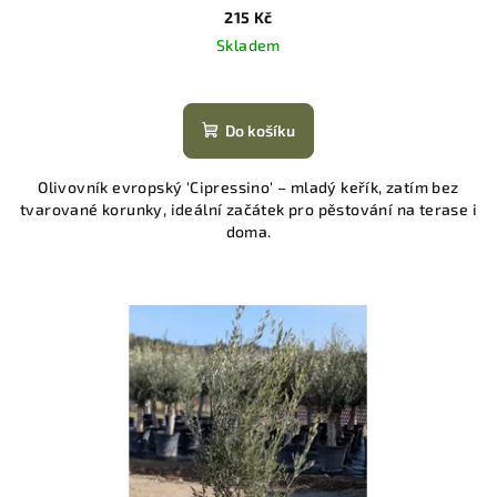
215 Kč
Skladem
Do košíku
Olivovník evropský 'Cipressino' – mladý keřík, zatím bez
tvarované korunky, ideální začátek pro pěstování na terase i
doma.