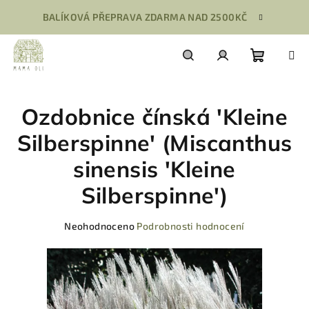
Přejít
BALÍKOVÁ PŘEPRAVA ZDARMA NAD 2500KČ
na
obsah
Nákupn
Hledat
Přihlášení
Ozdobnice čínská 'Kleine
košík
Silberspinne' (Miscanthus
sinensis 'Kleine
Silberspinne')
Průměrné
Neohodnoceno
Podrobnosti hodnocení
hodnocení
produktu
je
0,0
z
5