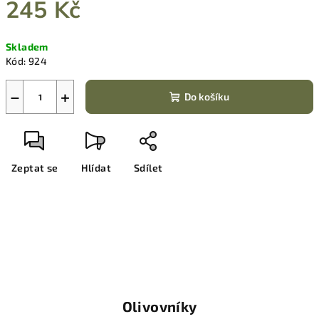
245 Kč
Měrná
Skladem
cena:
Kód:
924
−
+
Do košíku
Zeptat se
Hlídat
Sdílet
Olivovníky