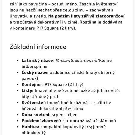
září jako pavučina – odtud jméno. Zaschlá květenství
jsou nejhezčí nechat přes celou zimu – zachytávají
jinovatku a světlo.
Na podzim listy zářivě zlatooranžoví
a trs zůstává dekorativní i v zimě. Rostlina je dodávána
v kontejneru P17 Square (2 litry).
Základní informace
Latinský název:
Miscanthus sinensis
‘Kleine
Silberspinne’
Český název:
ozdobnice čínská (malý stříbrný
pavouk)
Kontejner:
P17 Square (2 litry)
Listy:
tmavě olivově zelené, úzké až jehlicovité,
bílý středový pruh
Květenství:
tmavě hnědorůžová → stříbřitě
béžová; dekorativní přes zimu
Doba kvetení:
srpen – říjen
Podzimní zbarvení:
zlatooranžová až slámová
Habitus:
kompaktní kopulovitý trs; jemně
obloukovitý