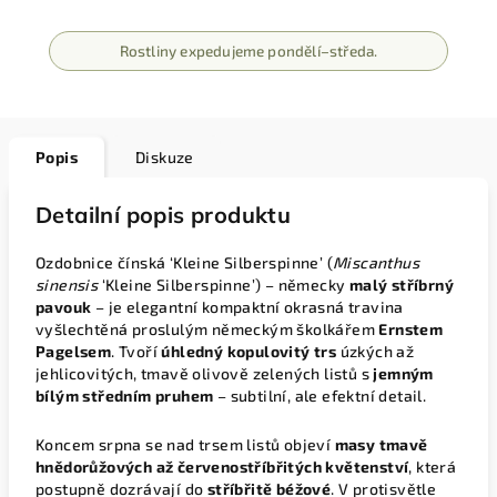
Rostliny expedujeme pondělí–středa.
Popis
Diskuze
Detailní popis produktu
Ozdobnice čínská ‘Kleine Silberspinne’ (
Miscanthus
sinensis
‘Kleine Silberspinne’) – německy
malý stříbrný
pavouk
– je elegantní kompaktní okrasná travina
vyšlechtěná proslulým německým školkářem
Ernstem
Pagelsem
. Tvoří
úhledný kopulovitý trs
úzkých až
jehlicovitých, tmavě olivově zelených listů s
jemným
bílým středním pruhem
– subtilní, ale efektní detail.
Koncem srpna se nad trsem listů objeví
masy tmavě
hnědorůžových až červenostříbřitých květenství
, která
postupně dozrávají do
stříbřitě béžové
. V protisvětle