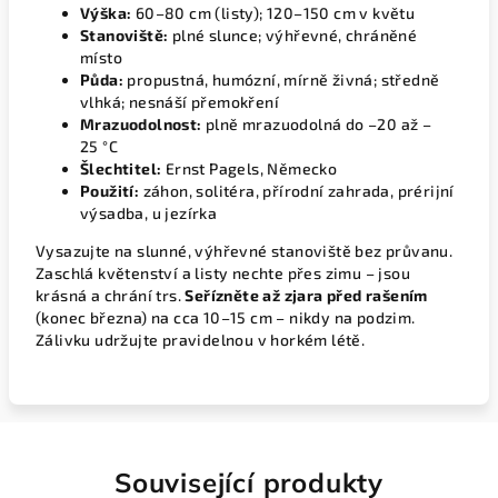
Výška:
60–80 cm (listy); 120–150 cm v květu
Stanoviště:
plné slunce; výhřevné, chráněné
místo
Půda:
propustná, humózní, mírně živná; středně
vlhká; nesnáší přemokření
Mrazuodolnost:
plně mrazuodolná do –20 až –
25 °C
Šlechtitel:
Ernst Pagels, Německo
Použití:
záhon, solitéra, přírodní zahrada, prérijní
výsadba, u jezírka
Vysazujte na slunné, výhřevné stanoviště bez průvanu.
Zaschlá květenství a listy nechte přes zimu – jsou
krásná a chrání trs.
Seřízněte až zjara před rašením
(konec března) na cca 10–15 cm – nikdy na podzim.
Zálivku udržujte pravidelnou v horkém létě.
Související produkty