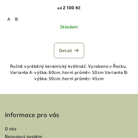
2 100 Kč
od
A
B
Skladem
Detail
Ručně vyráběný keramický květináč. Vyrobeno v Řecku.
Varianta A: výška: 60cm, horní průměr: 50cm Varianta B:
výška: 50cm, horní průměr: 45cm
Z
á
p
Informace pro vás
a
O nás
t
Bonusový systém