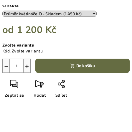
VARIANTA:
od
1 200 Kč
Měrná
Zvolte variantu
cena:
Kód:
Zvolte variantu
−
+
Do košíku
Zeptat se
Hlídat
Sdílet