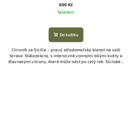
600 Kč
Skladem
Do košíku
Citroník ze Sicílie – pravý středomořský klenot na vaší
terase. Stálezelený, s intenzivně vonnými bílými květy a
šťavnatými citrony, které může nést po celý rok. Sicilské...