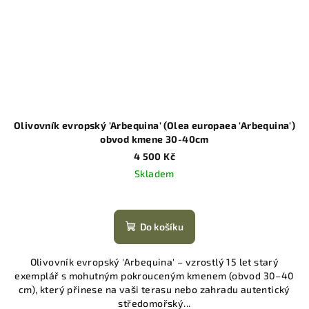
Olivovník evropský 'Arbequina' (Olea europaea 'Arbequina')
obvod kmene 30-40cm
4 500 Kč
Skladem
Do košíku
Olivovník evropský 'Arbequina' – vzrostlý 15 let starý
exemplář s mohutným pokrouceným kmenem (obvod 30–40
cm), který přinese na vaši terasu nebo zahradu autentický
středomořský...