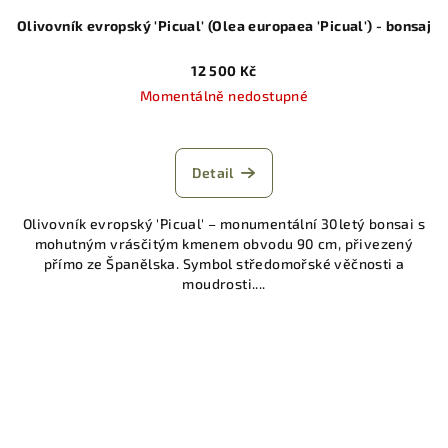
Olivovník evropský 'Picual' (Olea europaea 'Picual') - bonsaj
12 500 Kč
Momentálně nedostupné
Detail
Olivovník evropský 'Picual' – monumentální 30letý bonsai s
mohutným vrásčitým kmenem obvodu 90 cm, přivezený
přímo ze Španělska. Symbol středomořské věčnosti a
moudrosti....