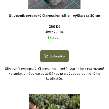
Olivovník evropský Cipressino Itálie - výška cca 30 cm
290 Kč
Měrná
290 Kč / 1 ks
cena:
Skladem
Do košíku
Olivovník evropský 'Cipressino' – keřík, zatím bez tvarované
korunky, o něco vzrostlejší kus pro výsadbu do menšího
květináče.