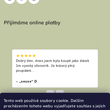
Přijímáme online platby
★★★★★
★★
Dobrý den, dnes jsem byla koupit jako dárek
Napr
1m vysoký olivovník. Je krásný plný
komu
poupátek...
šizen
– „seuse“ D
– Ad
◀
▶
Tento web používá soubory cookie. Dalším
procházením tohoto webu vyjadřujete souhlas s jejich