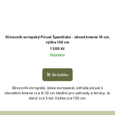
Olivovník evropský Picual Španělsko - obvod kmene 10 cm,
výška 150 cm
1 500 Kč
Skladem
Do košíku
Olivovník evropský, (olea europaea), odrůda picual s
obvodem kmene cca 6-10 cm ideální pro zahrady a terasy. Je
starý cca 5 let. Výška cca 150 cm.
Z