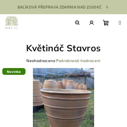
Přejít
BALÍKOVÁ PŘEPRAVA ZDARMA NAD 2500KČ
na
obsah
Nákupn
Hledat
Přihlášení
Květináč Stavros
košík
Průměrné
Neohodnoceno
Podrobnosti hodnocení
hodnocení
produktu
Novinka
je
0,0
z
5
hvězdiček.