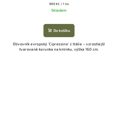
Měrná
990 Kč / 1 ks
cena:
Skladem
Do košíku
Olivovník evropský 'Cipressino' z Itálie – vzrostlejší
tvarovaná korunka na kmínku, výška 160 cm.