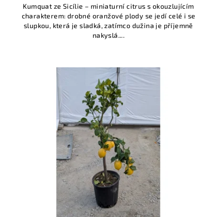
Kumquat ze Sicílie – miniaturní citrus s okouzlujícím
charakterem: drobné oranžové plody se jedí celé i se
slupkou, která je sladká, zatímco dužina je příjemně
nakyslá....