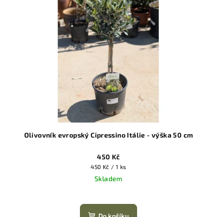
Olivovník evropský Cipressino Itálie - výška 50 cm
450 Kč
Měrná
450 Kč / 1 ks
cena:
Skladem
Do košíku