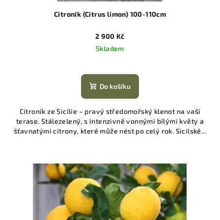
Citroník (Citrus limon) 100-110cm
2 900 Kč
Skladem
Do košíku
Citroník ze Sicílie – pravý středomořský klenot na vaší
terase. Stálezelený, s intenzivně vonnými bílými květy a
šťavnatými citrony, které může nést po celý rok. Sicilské...