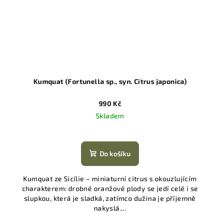
Kumquat (Fortunella sp., syn. Citrus japonica)
990 Kč
Skladem
Do košíku
Kumquat ze Sicílie – miniaturní citrus s okouzlujícím
charakterem: drobné oranžové plody se jedí celé i se
slupkou, která je sladká, zatímco dužina je příjemně
nakyslá....