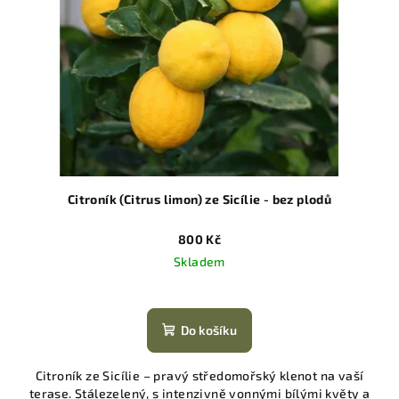
Citroník (Citrus limon) ze Sicílie - bez plodů
800 Kč
Skladem
Do košíku
Citroník ze Sicílie – pravý středomořský klenot na vaší
terase. Stálezelený, s intenzivně vonnými bílými květy a