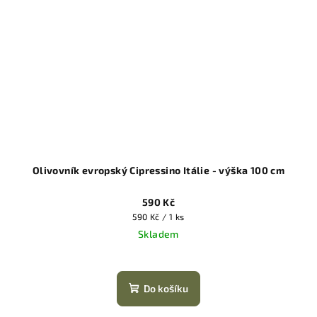
Olivovník evropský Cipressino Itálie - výška 100 cm
590 Kč
Měrná
590 Kč / 1 ks
cena:
Skladem
Do košíku