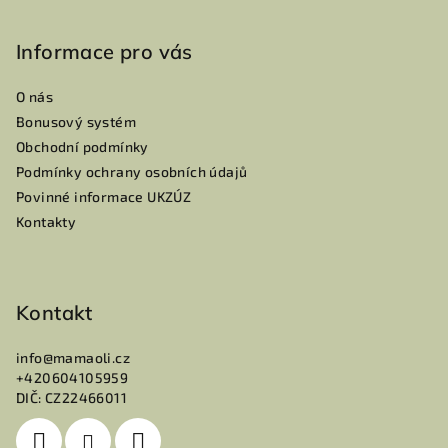
á
p
Informace pro vás
a
O nás
t
Bonusový systém
í
Obchodní podmínky
Podmínky ochrany osobních údajů
Povinné informace UKZÚZ
Kontakty
Kontakt
info
@
mamaoli.cz
+420604105959
DIČ: CZ22466011