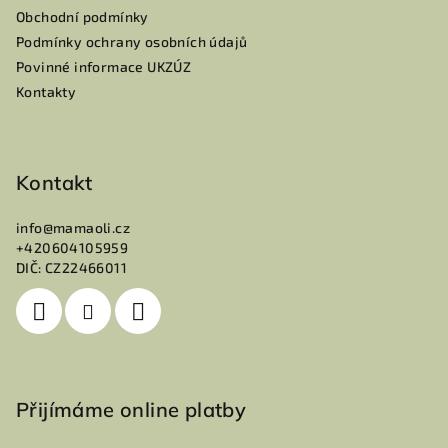
í
Obchodní podmínky
Podmínky ochrany osobních údajů
Povinné informace UKZÚZ
Kontakty
Kontakt
info
@
mamaoli.cz
+420604105959
DIČ: CZ22466011
Přijímáme online platby