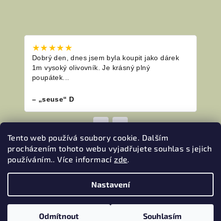
★★★★★
★★
Dobrý den, dnes jsem byla koupit jako dárek
Napr
1m vysoký olivovník. Je krásný plný
komu
poupátek...
šizen
– „seuse“ D
– Ad
◀
▶
Tento web používá soubory cookie. Dalším
procházením tohoto webu vyjadřujete souhlas s jejich
používáním.. Více informací
zde
.
Nastavení
Copyright 2026
MAMA OLI
. Všechna práva vyhrazena.
Odmítnout
Souhlasím