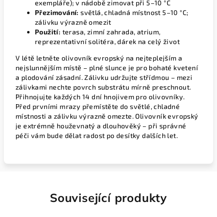
exempláře); v nádobě zimovat při 5–10 °C
Přezimování:
světlá, chladná místnost 5–10 °C;
zálivku výrazně omezit
Použití:
terasa, zimní zahrada, atrium,
reprezentativní solitéra, dárek na celý život
V létě letněte olivovník evropský na nejteplejším a
nejslunnějším místě – plné slunce je pro bohaté kvetení
a plodování zásadní. Zálivku udržujte střídmou – mezi
zálivkami nechte povrch substrátu mírně preschnout.
Přihnojujte každých 14 dní hnojivem pro olivovníky.
Před prvními mrazy přemístěte do světlé, chladné
místnosti a zálivku výrazně omezte. Olivovník evropský
je extrémně houževnatý a dlouhověký – při správné
péči vám bude dělat radost po desítky dalších let.
Související produkty