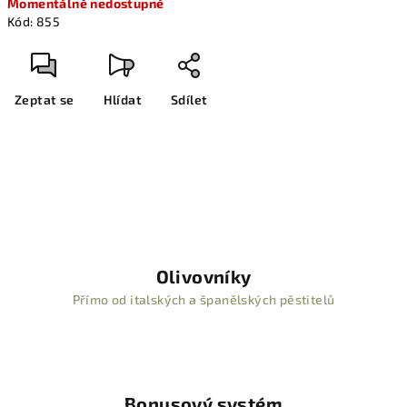
Momentálně nedostupné
cena:
Kód:
855
Zeptat se
Hlídat
Sdílet
Olivovníky
Přímo od italských a španělských pěstitelů
Bonusový systém