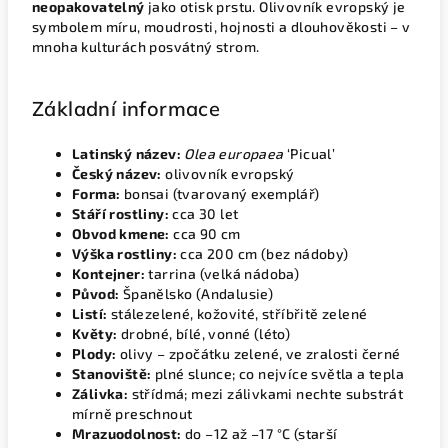
neopakovatelný
jako otisk prstu. Olivovník evropský je
symbolem míru, moudrosti, hojnosti a dlouhověkosti – v
mnoha kulturách posvátný strom.
Základní informace
Latinský název:
Olea europaea
‘Picual’
Český název:
olivovník evropský
Forma:
bonsai (tvarovaný exemplář)
Stáří rostliny:
cca 30 let
Obvod kmene:
cca 90 cm
Výška rostliny:
cca 200 cm (bez nádoby)
Kontejner:
tarrina (velká nádoba)
Původ:
Španělsko (Andalusie)
Listí:
stálezelené, kožovité, stříbřitě zelené
Květy:
drobné, bílé, vonné (léto)
Plody:
olivy – zpočátku zelené, ve zralosti černé
Stanoviště:
plné slunce; co nejvíce světla a tepla
Zálivka:
střídmá; mezi zálivkami nechte substrát
mírně preschnout
Mrazuodolnost:
do –12 až –17 °C (starší