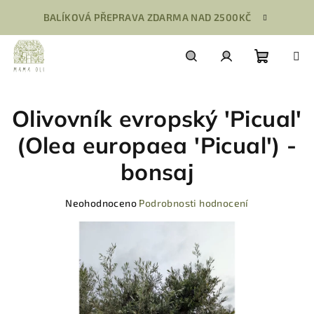
Přejít
BALÍKOVÁ PŘEPRAVA ZDARMA NAD 2500KČ
na
obsah
Nákupn
Hledat
Přihlášení
Olivovník evropský 'Picual'
košík
(Olea europaea 'Picual') -
bonsaj
Průměrné
Neohodnoceno
Podrobnosti hodnocení
hodnocení
produktu
je
0,0
z
5
hvězdiček.