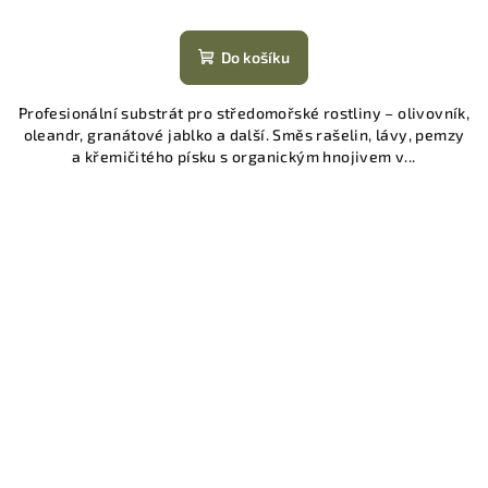
Do košíku
Profesionální substrát pro středomořské rostliny – olivovník,
oleandr, granátové jablko a další. Směs rašelin, lávy, pemzy
a křemičitého písku s organickým hnojivem v...