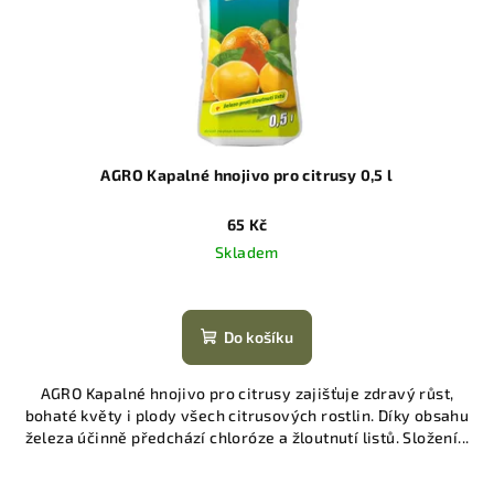
AGRO Kapalné hnojivo pro citrusy 0,5 l
65 Kč
Skladem
Do košíku
AGRO Kapalné hnojivo pro citrusy zajišťuje zdravý růst,
bohaté květy i plody všech citrusových rostlin. Díky obsahu
železa účinně předchází chloróze a žloutnutí listů. Složení...