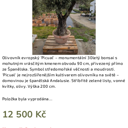
Olivovník evropský 'Picual' – monumentální 30letý bonsai s
mohutným vrásčitým kmenem obvodu 90 cm, přivezený přímo
ze Španělska. Symbol středomořské věčnosti a moudrosti.
'Picual' je nejrozšířenějším kultivarem olivovníku na světě –
domovinou je španělská Andalusie. Stříbřitě zelené listy, vonné
kvítky, olivy. Výška 200 cm.
Položka byla vyprodána…
12 500 Kč
Měrná