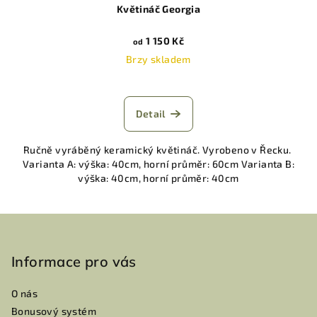
Květináč Georgia
1 150 Kč
od
Brzy skladem
Detail
Ručně vyráběný keramický květináč. Vyrobeno v Řecku.
Varianta A: výška: 40cm, horní průměr: 60cm Varianta B:
výška: 40cm, horní průměr: 40cm
Z
á
p
Informace pro vás
a
O nás
t
Bonusový systém