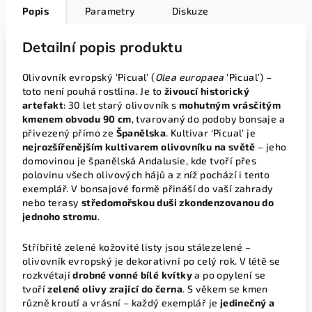
Popis
Parametry
Diskuze
Detailní popis produktu
Olivovník evropský ‘Picual’ (
Olea europaea
‘Picual’) –
toto není pouhá rostlina. Je to
živoucí historický
artefakt
: 30 let starý olivovník s
mohutným vrásčitým
kmenem obvodu 90 cm
, tvarovaný do podoby bonsaje a
přivezený přímo ze
Španělska
. Kultivar ‘Picual’ je
nejrozšířenějším kultivarem olivovníku na světě
– jeho
domovinou je španělská Andalusie, kde tvoří přes
polovinu všech olivových hájů a z níž pochází i tento
exemplář. V bonsajové formě přináší do vaší zahrady
nebo terasy
středomořskou duši zkondenzovanou do
jednoho stromu
.
Stříbřitě zelené kožovité listy jsou stálezelené –
olivovník evropský je dekorativní po celý rok. V létě se
rozkvétají
drobné vonné bílé kvítky
a po opylení se
tvoří
zelené olivy zrající do černa
. S věkem se kmen
různě kroutí a vrásní – každý exemplář je
jedinečný a