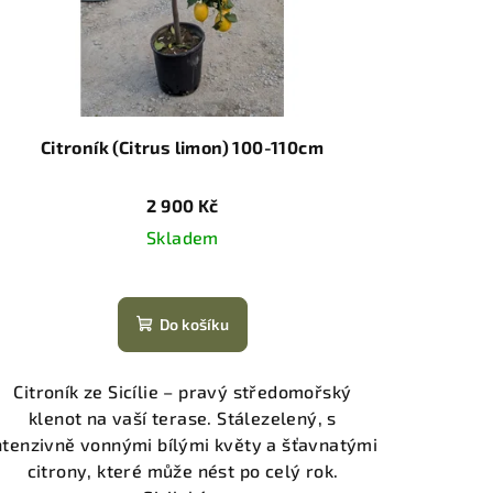
Citroník (Citrus limon) 100-110cm
2 900 Kč
Skladem
Do košíku
Citroník ze Sicílie – pravý středomořský
klenot na vaší terase. Stálezelený, s
ntenzivně vonnými bílými květy a šťavnatými
citrony, které může nést po celý rok.