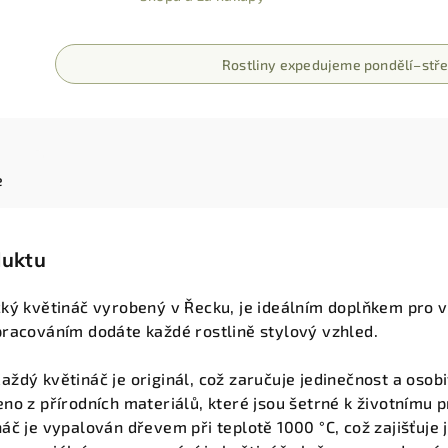
Rostliny expedujeme pondělí–stře
e
duktu
cký květináč vyrobený v Řecku, je ideálním doplňkem pro 
pracováním dodáte každé rostlině stylový vzhled.
Každý květináč je originál, což zaručuje jedinečnost a osob
eno z přírodních materiálů, které jsou šetrné k životnímu p
náč je vypalován dřevem při teplotě 1000 °C, což zajišťuje 