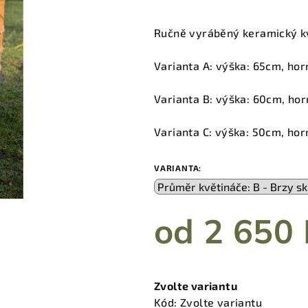
hodnocení
produktu
Ručně vyráběný keramický k
je
0,0
Varianta A: výška: 65cm, ho
z
5
Varianta B: výška: 60cm, ho
hvězdiček.
Varianta C: výška: 50cm, ho
VARIANTA:
od
2 650 
Měrná
cena:
Zvolte variantu
Kód:
Zvolte variantu