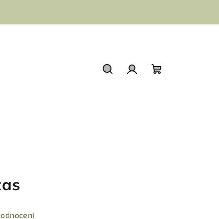
Hledat
Přihlášení
Nákupní
košík
tas
hodnocení