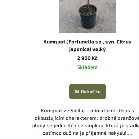
Kumquat (Fortunella sp., syn. Citrus
japonica) velký
2 900 Kč
Skladem
Do košíku
Kumquat ze Sicílie – miniaturní citrus s
okouzlujícím charakterem: drobné oranžov
plody se jedí celé i se slupkou, která je sladk
zatímco dužina je příjemně nakyslá....