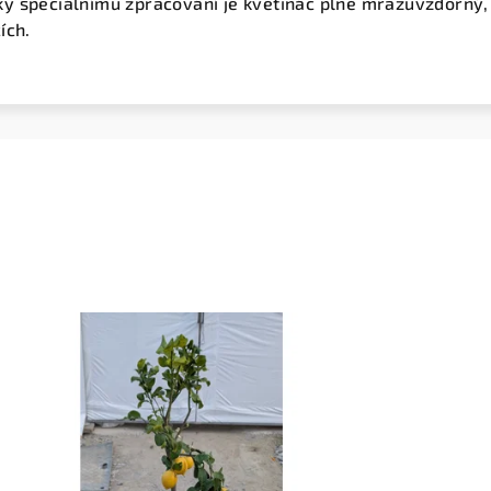
íky speciálnímu zpracování je květináč plně mrazuvzdorný, c
ích.