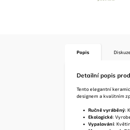
Popis
Diskuz
Detailní popis pro
Tento elegantní kerami
designem a kvalitním z
Ručně vyráběný
: 
Ekologické
: Vyrob
Vypalování
: Květi