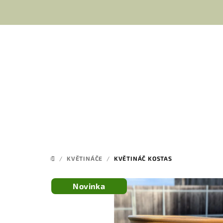
Přejít
na
obsah
/
KVĚTINÁČE
/
KVĚTINÁČ KOSTAS
DOMŮ
Novinka