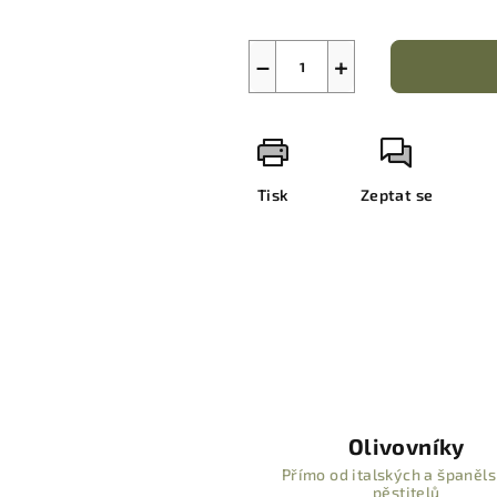
−
+
Tisk
Zeptat se
Olivovníky
Přímo od italských a španěl
pěstitelů