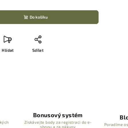
Do košíku
Hlídat
Sdílet
Bonusový systém
Bl
ských
Získávejte body za registraci do e-
Poradíme os
shopu a za nákupy