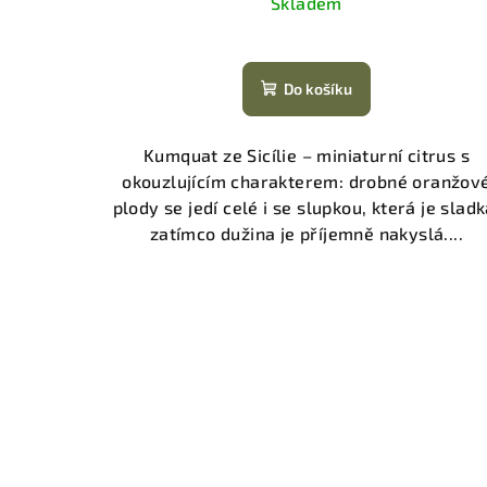
Skladem
Do košíku
Kumquat ze Sicílie – miniaturní citrus s
okouzlujícím charakterem: drobné oranžov
plody se jedí celé i se slupkou, která je sladk
zatímco dužina je příjemně nakyslá....