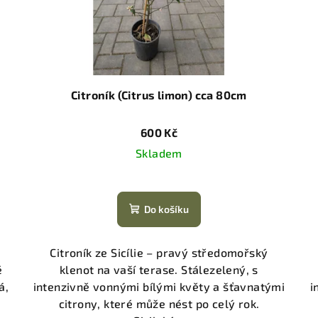
Citroník (Citrus limon) cca 80cm
600 Kč
Skladem
Do košíku
Citroník ze Sicílie – pravý středomořský
é
klenot na vaší terase. Stálezelený, s
á,
intenzivně vonnými bílými květy a šťavnatými
i
citrony, které může nést po celý rok.