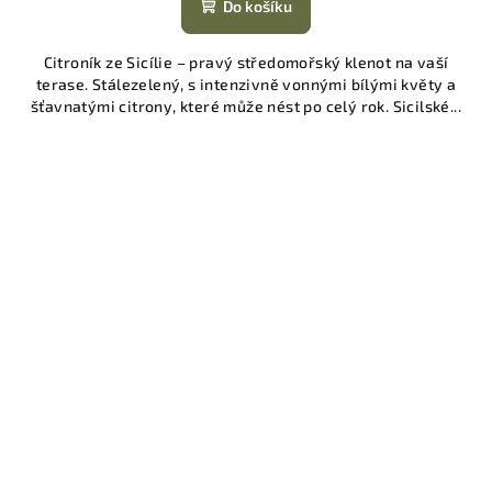
Do košíku
Citroník ze Sicílie – pravý středomořský klenot na vaší
terase. Stálezelený, s intenzivně vonnými bílými květy a
šťavnatými citrony, které může nést po celý rok. Sicilské...