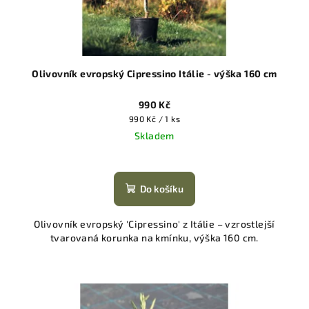
Olivovník evropský Cipressino Itálie - výška 160 cm
990 Kč
Měrná
990 Kč / 1 ks
cena:
Skladem
Do košíku
Olivovník evropský 'Cipressino' z Itálie – vzrostlejší
tvarovaná korunka na kmínku, výška 160 cm.