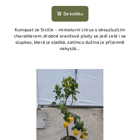
Do košíku
Kumquat ze Sicílie – miniaturní citrus s okouzlujícím
charakterem: drobné oranžové plody se jedí celé i se
slupkou, která je sladká, zatímco dužina je příjemně
nakyslá....