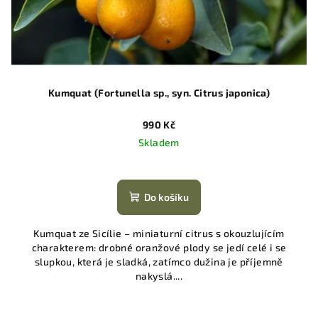
Kumquat (Fortunella sp., syn. Citrus japonica)
990 Kč
Skladem
Do košíku
Kumquat ze Sicílie – miniaturní citrus s okouzlujícím
charakterem: drobné oranžové plody se jedí celé i se
slupkou, která je sladká, zatímco dužina je příjemně
nakyslá....