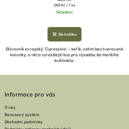
Měrná
290 Kč / 1 ks
cena:
Skladem
Do košíku
Olivovník evropský 'Cipressino' – keřík, zatím bez tvarované
korunky, o něco vzrostlejší kus pro výsadbu do menšího
květináče.
Z
á
p
Informace pro vás
a
O nás
t
Bonusový systém
í
Obchodní podmínky
Podmínky ochrany osobních údajů