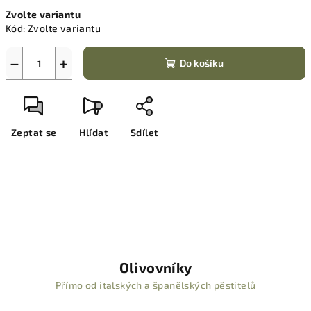
Měrná
Zvolte variantu
cena:
Kód:
Zvolte variantu
−
+
Do košíku
Zeptat se
Hlídat
Sdílet
Olivovníky
Přímo od italských a španělských pěstitelů