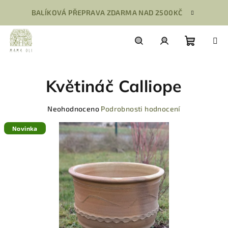
Přejít
BALÍKOVÁ PŘEPRAVA ZDARMA NAD 2500KČ
na
obsah
Nákupn
Hledat
Přihlášení
Květináč Calliope
košík
Průměrné
Neohodnoceno
Podrobnosti hodnocení
hodnocení
produktu
Novinka
je
0,0
z
5
hvězdiček.