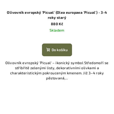
Olivovník evropský 'Picual' (Olea europaea 'Picual') - 3-4
roky starý
880 Kč
Skladem
Do košíku
Olivovník evropský 'Picual' – ikonický symbol Středomoří se
stříbřitě zelenými listy, dekorativními olivkami a
charakteristickým pokrouceným kmenem. Již 3–4 roky
pěstovaná,...