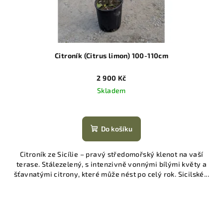
Citroník (Citrus limon) 100-110cm
2 900 Kč
Skladem
Do košíku
Citroník ze Sicílie – pravý středomořský klenot na vaší
terase. Stálezelený, s intenzivně vonnými bílými květy a
šťavnatými citrony, které může nést po celý rok. Sicilské...