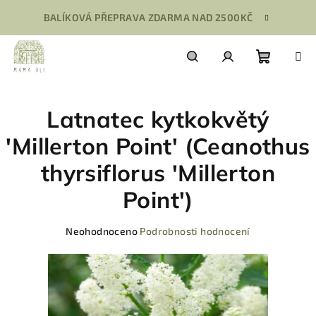
Přejít
BALÍKOVÁ PŘEPRAVA ZDARMA NAD 2500KČ
na
obsah
Nákupn
Hledat
Přihlášení
Latnatec kytkokvětý
košík
'Millerton Point' (Ceanothus
thyrsiflorus 'Millerton
Point')
Průměrné
Neohodnoceno
Podrobnosti hodnocení
hodnocení
produktu
je
0,0
z
5