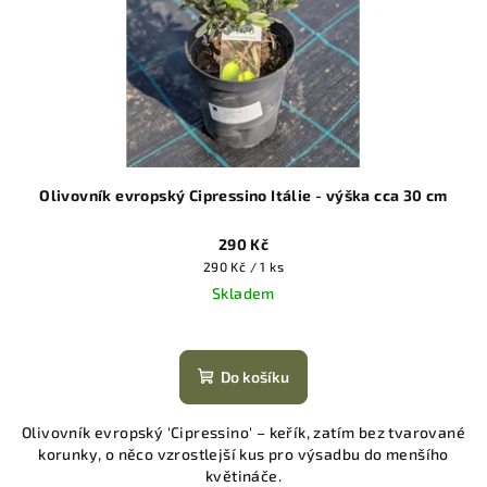
Olivovník evropský Cipressino Itálie - výška cca 30 cm
290 Kč
Měrná
290 Kč / 1 ks
cena:
Skladem
Do košíku
Olivovník evropský 'Cipressino' – keřík, zatím bez tvarované
korunky, o něco vzrostlejší kus pro výsadbu do menšího
květináče.