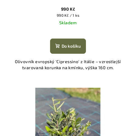
990 Kč
Měrná
990 Kč / 1 ks
cena:
Skladem
Do košíku
Olivovník evropský 'Cipressino' z Itálie – vzrostlejší
tvarovaná korunka na kmínku, výška 160 cm.