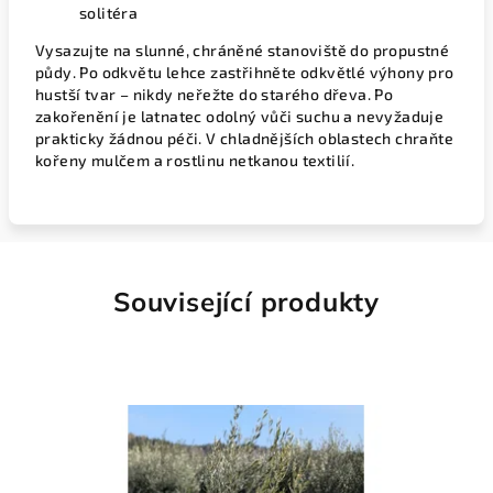
solitéra
Vysazujte na slunné, chráněné stanoviště do propustné
půdy. Po odkvětu lehce zastřihněte odkvětlé výhony pro
hustší tvar – nikdy neřežte do starého dřeva. Po
zakořenění je latnatec odolný vůči suchu a nevyžaduje
prakticky žádnou péči. V chladnějších oblastech chraňte
kořeny mulčem a rostlinu netkanou textilií.
Související produkty