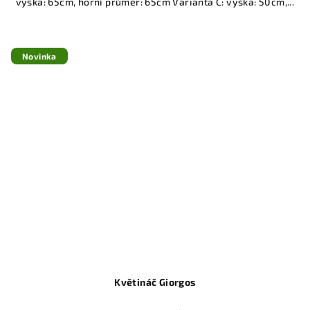
výška: 65cm, horní průměr: 65cm Varianta C: výška: 50cm,...
Novinka
Květináč Giorgos