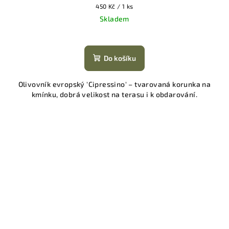
Měrná
450 Kč / 1 ks
cena:
Skladem
Do košíku
Olivovník evropský 'Cipressino' – tvarovaná korunka na
kmínku, dobrá velikost na terasu i k obdarování.