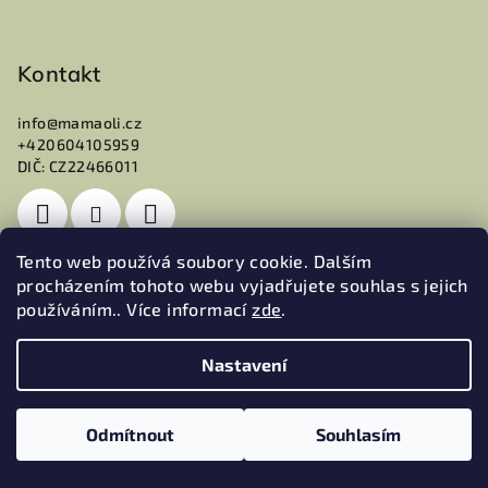
Kontakt
info
@
mamaoli.cz
+420604105959
DIČ: CZ22466011
Tento web používá soubory cookie. Dalším
procházením tohoto webu vyjadřujete souhlas s jejich
používáním.. Více informací
zde
.
Přijímáme online platby
Nastavení
Odmítnout
Souhlasím
★★★★★
★★