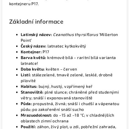
kontejneru P17.
Základní informace
Latinský název:
Ceanothus thyrsiflorus
‘Millerton
Point’
Český název:
latnatec kytkokvětý
Kontejner:
P17
Barva květů:
krémově bílá – raritní bílá varianta
latnatce!
Doba květu:
květen – červen
Listí:
stálezelené, tmavě zelené, lesklé, drobně
pilovité
Habitus:
bujný, hustý, vzpřímený keř
Stanoviště:
plné slunce; chráněné před studenými
větry; snáší i exponovaná stanoviště
Půda:
propustná, živná; snáší i chudší a vápenatou
půdu; po zakořenění snáší sucho
Mrazuodolnost:
do –15 až –18 °C; v chladnějších
oblastech zimní ochrana
Použití:
záhon, živý plot, u zdi, pobřežní zahrada,