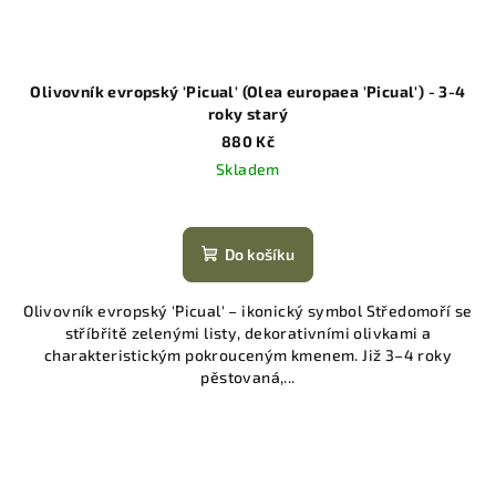
Olivovník evropský 'Picual' (Olea europaea 'Picual') - 3-4
roky starý
880 Kč
Skladem
Do košíku
Olivovník evropský 'Picual' – ikonický symbol Středomoří se
stříbřitě zelenými listy, dekorativními olivkami a
charakteristickým pokrouceným kmenem. Již 3–4 roky
pěstovaná,...