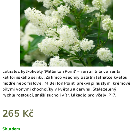
hvězdiček.
Latnatec kytkokvětý 'Millerton Point' – raritní bílá varianta
kalifornského šeříku. Zatímco všechny ostatní latnatce kvetou
modře nebo fialově, 'Millerton Point' překvapí hustými krémově
bílými vonými chocholíky v květnu a červnu. Stálezelený,
rychle rostoucí, snáší sucho i vítr. Lákadlo pro včely. P17.
265 Kč
Měrná
Skladem
cena: