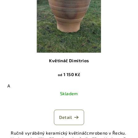
Květináč Dimitrios
1 150 Kč
od
A
Skladem
Detail
Ručně vyráběný keramický květináčcmrobeno v Řecku.