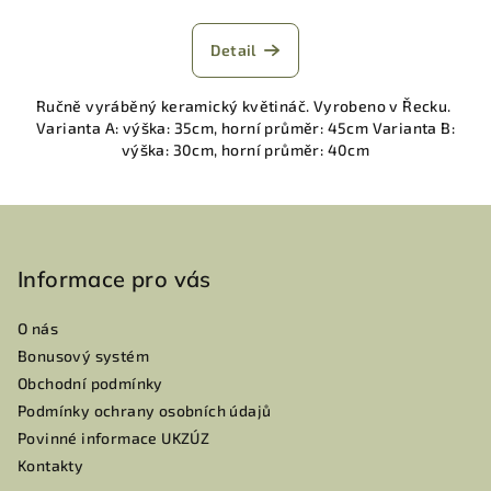
Detail
Ručně vyráběný keramický květináč. Vyrobeno v Řecku.
Varianta A: výška: 35cm, horní průměr: 45cm Varianta B:
výška: 30cm, horní průměr: 40cm
Z
á
p
Informace pro vás
a
O nás
t
Bonusový systém
í
Obchodní podmínky
Podmínky ochrany osobních údajů
Povinné informace UKZÚZ
Kontakty