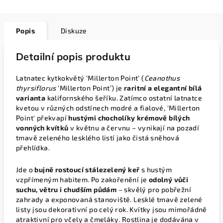
Popis
Diskuze
Detailní popis produktu
Latnatec kytkokvětý ‘Millerton Point’ (
Ceanothus
thyrsiflorus
‘Millerton Point’) je
raritní a elegantní bílá
varianta
kalifornského šeříku. Zatímco ostatní latnatce
kvetou v různých odstínech modré a fialové, 'Millerton
Point' překvapí
hustými chocholíky krémově bílých
vonných kvítků
v květnu a červnu – vynikají na pozadí
tmavě zeleného lesklého listí jako čistá sněhová
přehlídka.
Jde o
bujně rostoucí stálezelený keř
s hustým
vzpřímeným habitem. Po zakořenění je
odolný vůči
suchu, větru i chudším půdám
– skvělý pro pobřežní
zahrady a exponovaná stanoviště. Lesklé tmavě zelené
listy jsou dekorativní po celý rok. Kvítky jsou mimořádně
atraktivní pro včely a čmeláky. Rostlina je dodávána v