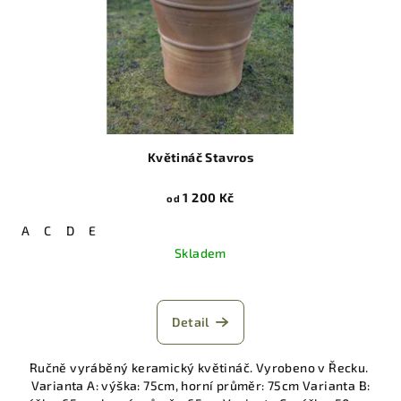
Květináč Stavros
1 200 Kč
od
A
C
D
E
Skladem
Detail
Ručně vyráběný keramický květináč. Vyrobeno v Řecku.
Varianta A: výška: 75cm, horní průměr: 75cm Varianta B: