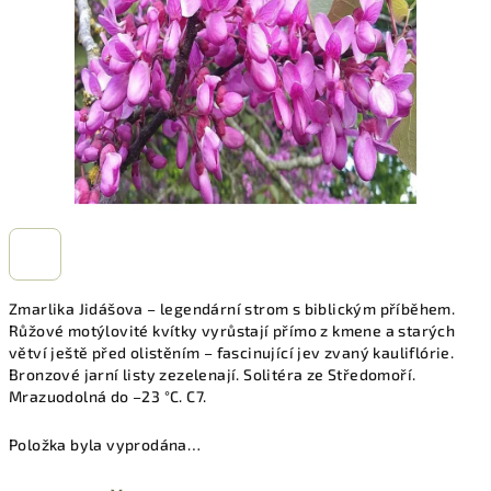
Zmarlika Jidášova – legendární strom s biblickým příběhem.
Růžové motýlovité kvítky vyrůstají přímo z kmene a starých
větví ještě před olistěním – fascinující jev zvaný kauliflórie.
Bronzové jarní listy zezelenají. Solitéra ze Středomoří.
Mrazuodolná do –23 °C. C7.
Položka byla vyprodána…