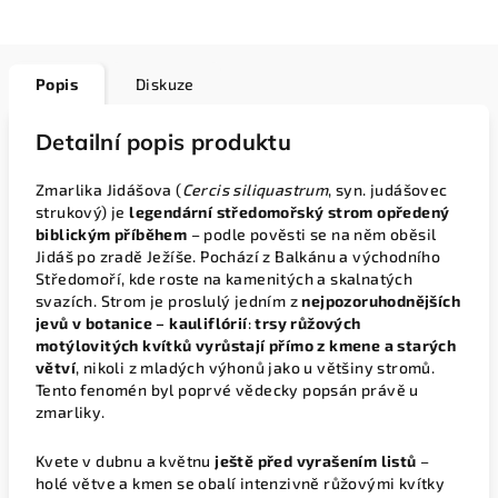
Popis
Diskuze
Detailní popis produktu
Zmarlika Jidášova (
Cercis siliquastrum
, syn. judášovec
strukový) je
legendární středomořský strom opředený
biblickým příběhem
– podle pověsti se na něm oběsil
Jidáš po zradě Ježíše. Pochází z Balkánu a východního
Středomoří, kde roste na kamenitých a skalnatých
svazích. Strom je proslulý jedním z
nejpozoruhodnějších
jevů v botanice – kauliflórií
:
trsy růžových
motýlovitých kvítků vyrůstají přímo z kmene a starých
větví
, nikoli z mladých výhonů jako u většiny stromů.
Tento fenomén byl poprvé vědecky popsán právě u
zmarliky.
Kvete v dubnu a květnu
ještě před vyrašením listů
–
holé větve a kmen se obalí intenzivně růžovými kvítky