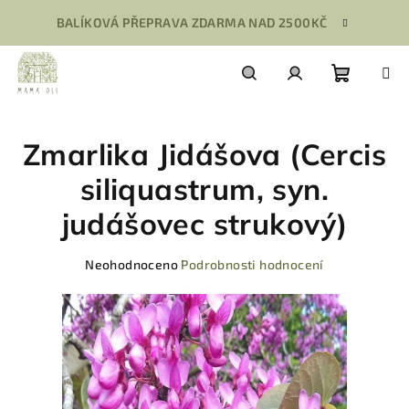
Přejít
BALÍKOVÁ PŘEPRAVA ZDARMA NAD 2500KČ
na
obsah
Nákupn
Hledat
Přihlášení
Zmarlika Jidášova (Cercis
košík
siliquastrum, syn.
judášovec strukový)
Průměrné
Neohodnoceno
Podrobnosti hodnocení
hodnocení
produktu
je
0,0
z
5
hvězdiček.