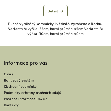
Detail
Ručně vyráběný keramický květináč. Vyrobeno v Řecku.
Varianta A: výška: 35cm, horní průměr: 45cm Varianta B:
výška: 30cm, horní průměr: 40cm
Z
á
p
Informace pro vás
a
O nás
t
Bonusový systém
í
Obchodní podmínky
Podmínky ochrany osobních údajů
Povinné informace UKZÚZ
Kontakty