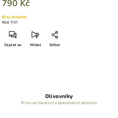
790 Kč
Měrná
Brzy skladem
cena:
Kód:
1151
Zeptat se
Hlídat
Sdílet
Olivovníky
Přímo od italských a španělských pěstitelů