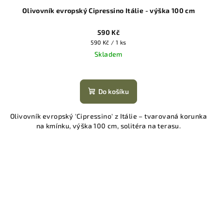
Olivovník evropský Cipressino Itálie - výška 100 cm
590 Kč
Měrná
590 Kč / 1 ks
cena:
Skladem
Do košíku
Olivovník evropský 'Cipressino' z Itálie – tvarovaná korunka
na kmínku, výška 100 cm, solitéra na terasu.