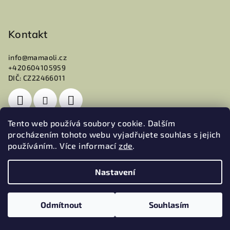
Kontakt
info
@
mamaoli.cz
+420604105959
DIČ: CZ22466011
Tento web používá soubory cookie. Dalším
procházením tohoto webu vyjadřujete souhlas s jejich
používáním.. Více informací
zde
.
Přijímáme online platby
Nastavení
Odmítnout
Souhlasím
★★★★★
★★