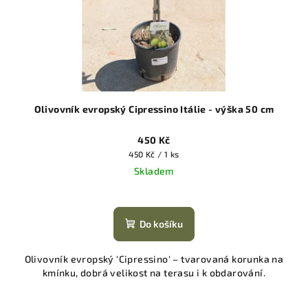
Olivovník evropský Cipressino Itálie - výška 50 cm
450 Kč
Měrná
450 Kč / 1 ks
cena:
Skladem
Do košíku
Olivovník evropský 'Cipressino' – tvarovaná korunka na
kmínku, dobrá velikost na terasu i k obdarování.