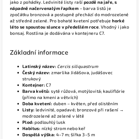
jako z pohádky. Ledvinité listy raší
pozdě na jaře, s
nápadně načervenalým řapíkem
– barva listů je
zpočátku bronzová a postupně přechází do modrozelené
až středně zelené. Pro bohaté kvetení potřebuje
horké
léto se spoustou slunce v předešlém roce
. Vhodný i jako
bonsaj. Rostlina je dodávána v kontejneru C7.
Základní informace
Latinský název:
Cercis siliquastrum
Český název:
zmarlika Jidášova, judášovec
strukový
Kontejner:
C7
Barva květů:
sytě růžová, motýlovitá; kauliflórie
(přímo na kmeni a větvích)
Doba kvetení:
duben – květen, před olistěním
Listy:
ledvinité, opadavé; bronzové při rašení →
modrozelené až zelené v létě
Plod:
podlouhlý lusk
Habitus:
nízký strom nebo keř
Dospělá výška:
4–7 m; šířka 3–5 m