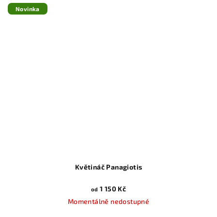
Novinka
Květináč Panagiotis
1 150 Kč
od
Momentálně nedostupné