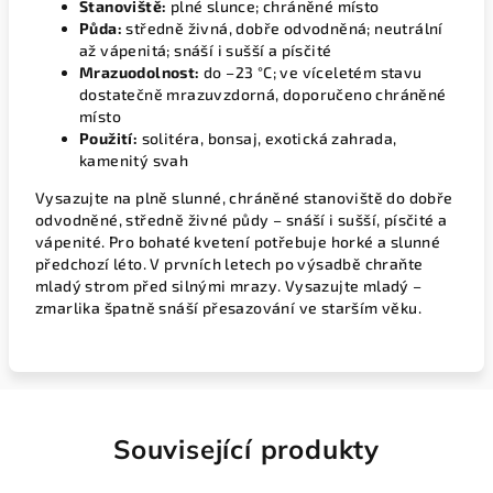
Stanoviště:
plné slunce; chráněné místo
Půda:
středně živná, dobře odvodněná; neutrální
až vápenitá; snáší i sušší a písčité
Mrazuodolnost:
do –23 °C; ve víceletém stavu
dostatečně mrazuvzdorná, doporučeno chráněné
místo
Použití:
solitéra, bonsaj, exotická zahrada,
kamenitý svah
Vysazujte na plně slunné, chráněné stanoviště do dobře
odvodněné, středně živné půdy – snáší i sušší, písčité a
vápenité. Pro bohaté kvetení potřebuje horké a slunné
předchozí léto. V prvních letech po výsadbě chraňte
mladý strom před silnými mrazy. Vysazujte mladý –
zmarlika špatně snáší přesazování ve starším věku.
Související produkty