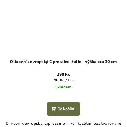
Olivovník evropský Cipressino Itálie - výška cca 30 cm
290 Kč
Měrná
290 Kč / 1 ks
cena:
Skladem
Do košíku
Olivovník evropský 'Cipressino' – keřík, zatím bez tvarované