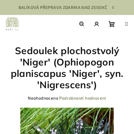
Přejít
BALÍKOVÁ PŘEPRAVA ZDARMA NAD 2500KČ
na
obsah
Nákupn
Hledat
Přihlášení
Sedoulek plochostvolý
košík
'Niger' (Ophiopogon
planiscapus 'Niger', syn.
'Nigrescens')
Průměrné
Neohodnoceno
Podrobnosti hodnocení
hodnocení
produktu
je
0,0
z
5