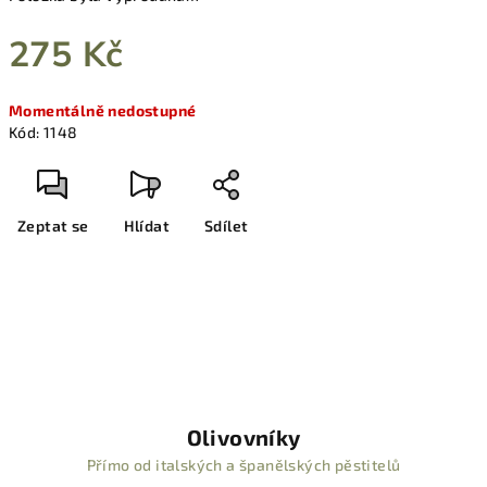
275 Kč
Měrná
Momentálně nedostupné
cena:
Kód:
1148
Zeptat se
Hlídat
Sdílet
Olivovníky
Přímo od italských a španělských pěstitelů