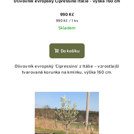
Olivovník evropský Cipressino Itálie - výška 160 cm
990 Kč
Měrná
990 Kč / 1 ks
cena:
Skladem
Do košíku
Olivovník evropský 'Cipressino' z Itálie – vzrostlejší
tvarovaná korunka na kmínku, výška 160 cm.