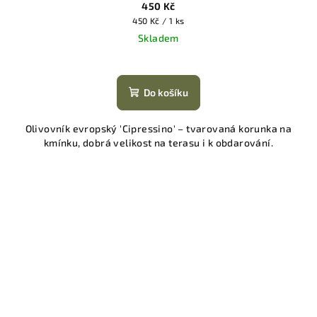
450 Kč
Měrná
450 Kč / 1 ks
cena:
Skladem
Do košíku
Olivovník evropský 'Cipressino' – tvarovaná korunka na
kmínku, dobrá velikost na terasu i k obdarování.