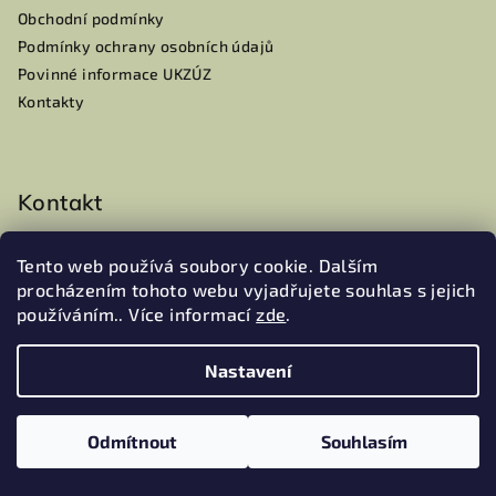
í
Obchodní podmínky
Podmínky ochrany osobních údajů
Povinné informace UKZÚZ
Kontakty
Kontakt
info
@
mamaoli.cz
Tento web používá soubory cookie. Dalším
+420604105959
procházením tohoto webu vyjadřujete souhlas s jejich
DIČ: CZ22466011
používáním.. Více informací
zde
.
Nastavení
Odmítnout
Souhlasím
Přijímáme online platby