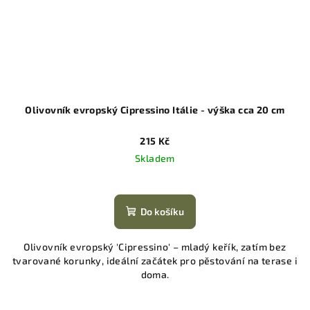
Olivovník evropský Cipressino Itálie - výška cca 20 cm
215 Kč
Skladem
Do košíku
Olivovník evropský 'Cipressino' – mladý keřík, zatím bez
tvarované korunky, ideální začátek pro pěstování na terase i
doma.