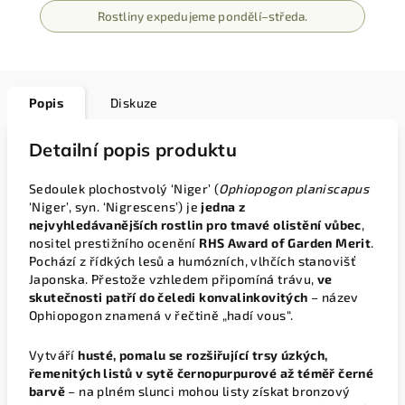
Rostliny expedujeme pondělí–středa.
Popis
Diskuze
Detailní popis produktu
Sedoulek plochostvolý ‘Niger’ (
Ophiopogon planiscapus
‘Niger’, syn. ‘Nigrescens’) je
jedna z
nejvyhledávanějších rostlin pro tmavé olistění vůbec
,
nositel prestižního ocenění
RHS Award of Garden Merit
.
Pochází z řídkých lesů a humózních, vlhčích stanovišť
Japonska. Přestože vzhledem připomíná trávu,
ve
skutečnosti patří do čeledi konvalinkovitých
– název
Ophiopogon znamená v řečtině „hadí vous“.
Vytváří
husté, pomalu se rozšiřující trsy úzkých,
řemenitých listů v sytě černopurpurové až téměř černé
barvě
– na plném slunci mohou listy získat bronzový