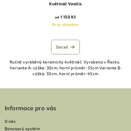
Květináč Vasilis
1 150 Kč
od
Brzy skladem
Detail
Ručně vyráběný keramický květináč. Vyrobeno v Řecku.
Varianta A: výška: 30cm, horní průměr: 55cm Varianta B:
výška: 30cm, horní průměr: 45cm
Z
á
p
Informace pro vás
a
O nás
t
Bonusový systém