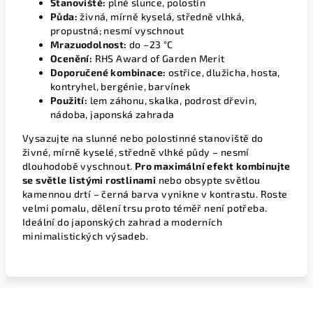
Stanoviště:
plné slunce, polostín
Půda:
živná, mírně kyselá, středně vlhká,
propustná; nesmí vyschnout
Mrazuodolnost:
do –23 °C
Ocenění:
RHS Award of Garden Merit
Doporučené kombinace:
ostřice, dlužicha, hosta,
kontryhel, bergénie, barvínek
Použití:
lem záhonu, skalka, podrost dřevin,
nádoba, japonská zahrada
Vysazujte na slunné nebo polostinné stanoviště do
živné, mírně kyselé, středně vlhké půdy – nesmí
dlouhodobě vyschnout.
Pro maximální efekt kombinujte
se světle listými rostlinami
nebo obsypte světlou
kamennou drtí – černá barva vynikne v kontrastu. Roste
velmi pomalu, dělení trsu proto téměř není potřeba.
Ideální do japonských zahrad a moderních
minimalistických výsadeb.