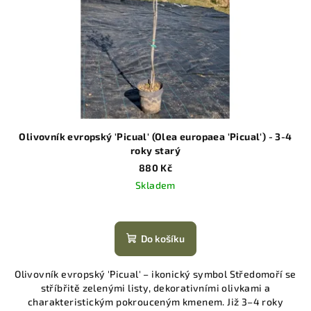
Olivovník evropský 'Picual' (Olea europaea 'Picual') - 3-4
roky starý
880 Kč
Skladem
Do košíku
Olivovník evropský 'Picual' – ikonický symbol Středomoří se
stříbřitě zelenými listy, dekorativními olivkami a
charakteristickým pokrouceným kmenem. Již 3–4 roky