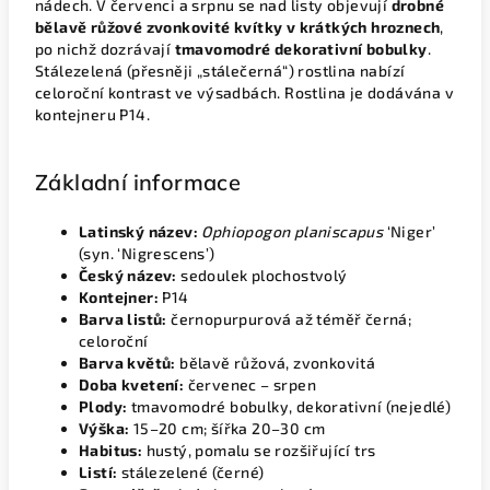
nádech. V červenci a srpnu se nad listy objevují
drobné
bělavě růžové zvonkovité kvítky v krátkých hroznech
,
po nichž dozrávají
tmavomodré dekorativní bobulky
.
Stálezelená (přesněji „stálečerná“) rostlina nabízí
celoroční kontrast ve výsadbách. Rostlina je dodávána v
kontejneru P14.
Základní informace
Latinský název:
Ophiopogon planiscapus
‘Niger’
(syn. ‘Nigrescens’)
Český název:
sedoulek plochostvolý
Kontejner:
P14
Barva listů:
černopurpurová až téměř černá;
celoroční
Barva květů:
bělavě růžová, zvonkovitá
Doba kvetení:
červenec – srpen
Plody:
tmavomodré bobulky, dekorativní (nejedlé)
Výška:
15–20 cm; šířka 20–30 cm
Habitus:
hustý, pomalu se rozšiřující trs
Listí:
stálezelené (černé)