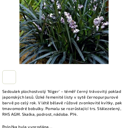
hvězdiček.
Sedoulek plochostvolý 'Niger' – téměř černý trávovitý poklad
japonských lesů. Úzké řemenité listy v sytě černopurpurové
barvě po celý rok. V létě bělavě růžové zvonkovité kvítky, pak
tmavomodré bobulky. Pomalu se rozrůstající trs. Stálezelený,
RHS AGM. Skalka, podrost, nádoba. P14.
Položka byla vyprodána…