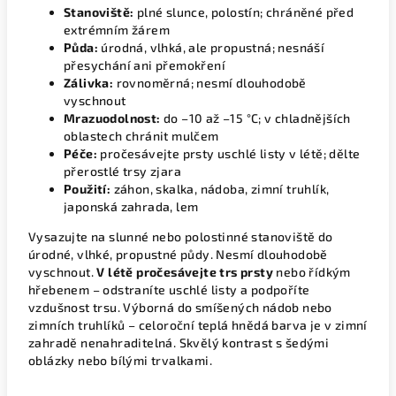
Stanoviště:
plné slunce, polostín; chráněné před
extrémním žárem
Půda:
úrodná, vlhká, ale propustná; nesnáší
přesychání ani přemokření
Zálivka:
rovnoměrná; nesmí dlouhodobě
vyschnout
Mrazuodolnost:
do –10 až –15 °C; v chladnějších
oblastech chránit mulčem
Péče:
pročesávejte prsty uschlé listy v létě; dělte
přerostlé trsy zjara
Použití:
záhon, skalka, nádoba, zimní truhlík,
japonská zahrada, lem
Vysazujte na slunné nebo polostinné stanoviště do
úrodné, vlhké, propustné půdy. Nesmí dlouhodobě
vyschnout.
V létě pročesávejte trs prsty
nebo řídkým
hřebenem – odstraníte uschlé listy a podpoříte
vzdušnost trsu. Výborná do smíšených nádob nebo
zimních truhlíků – celoroční teplá hnědá barva je v zimní
zahradě nenahraditelná. Skvělý kontrast s šedými
oblázky nebo bílými trvalkami.