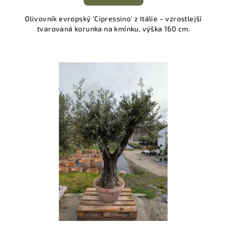
Olivovník evropský 'Cipressino' z Itálie – vzrostlejší
tvarovaná korunka na kmínku, výška 160 cm.