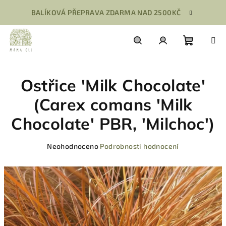
Přejít
BALÍKOVÁ PŘEPRAVA ZDARMA NAD 2500KČ
na
obsah
Nákupn
Hledat
Přihlášení
Ostřice 'Milk Chocolate'
košík
(Carex comans 'Milk
Chocolate' PBR, 'Milchoc')
Průměrné
Neohodnoceno
Podrobnosti hodnocení
hodnocení
produktu
je
0,0
z
5
hvězdiček.