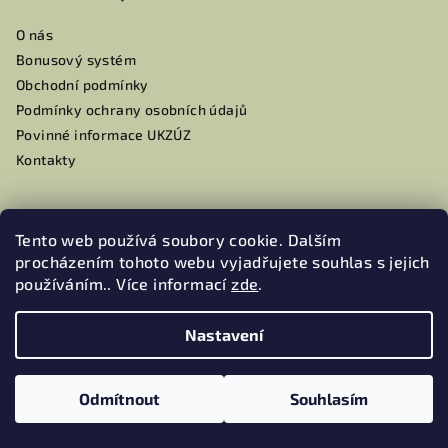
a
O nás
t
Bonusový systém
í
Obchodní podmínky
Podmínky ochrany osobních údajů
Povinné informace UKZÚZ
Kontakty
Tento web používá soubory cookie. Dalším
Kontakt
procházením tohoto webu vyjadřujete souhlas s jejich
používáním.. Více informací
zde
.
info
@
mamaoli.cz
+420604105959
Nastavení
DIČ: CZ22466011
Odmítnout
Souhlasím