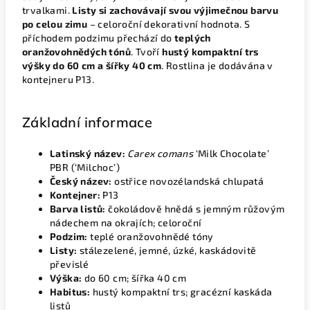
trvalkami.
Listy si zachovávají svou výjimečnou barvu
po celou zimu
– celoroční dekorativní hodnota. S
příchodem podzimu přechází do
teplých
oranžovohnědých tónů
. Tvoří
hustý kompaktní trs
výšky do 60 cm a šířky 40 cm
. Rostlina je dodávána v
kontejneru P13.
Základní informace
Latinský název:
Carex comans
‘Milk Chocolate’
PBR (‘Milchoc’)
Český název:
ostřice novozélandská chlupatá
Kontejner:
P13
Barva listů:
čokoládově hnědá s jemným růžovým
nádechem na okrajích; celoroční
Podzim:
teplé oranžovohnědé tóny
Listy:
stálezelené, jemné, úzké, kaskádovitě
převislé
Výška:
do 60 cm; šířka 40 cm
Habitus:
hustý kompaktní trs; gracézní kaskáda
listů