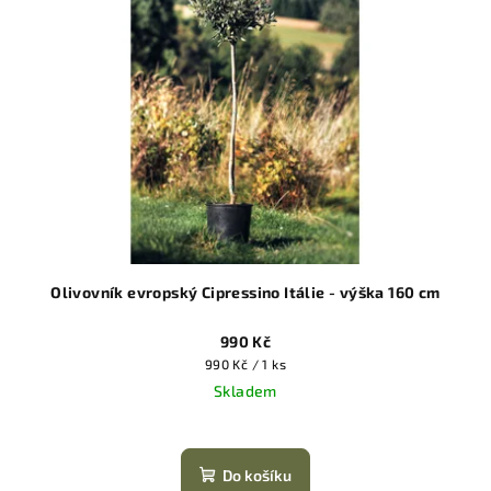
Olivovník evropský Cipressino Itálie - výška 160 cm
990 Kč
Měrná
990 Kč / 1 ks
cena:
Skladem
Do košíku