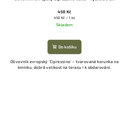
450 Kč
Měrná
450 Kč / 1 ks
cena:
Skladem
Do košíku
Olivovník evropský 'Cipressino' – tvarovaná korunka na
kmínku, dobrá velikost na terasu i k obdarování.