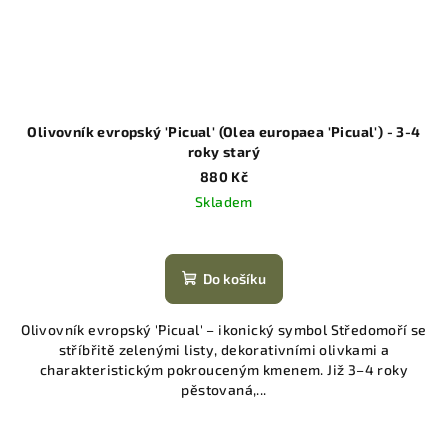
Olivovník evropský 'Picual' (Olea europaea 'Picual') - 3-4
roky starý
880 Kč
Skladem
Do košíku
Olivovník evropský 'Picual' – ikonický symbol Středomoří se
stříbřitě zelenými listy, dekorativními olivkami a
charakteristickým pokrouceným kmenem. Již 3–4 roky
pěstovaná,...