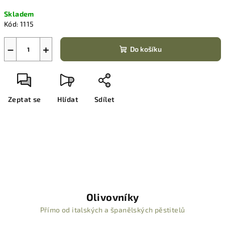
Měrná
Skladem
cena:
Kód:
1115
−
+
Do košíku
Zeptat se
Hlídat
Sdílet
Olivovníky
Přímo od italských a španělských pěstitelů