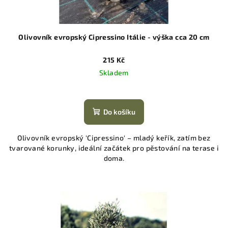
Olivovník evropský Cipressino Itálie - výška cca 20 cm
215 Kč
Skladem
Do košíku
Olivovník evropský 'Cipressino' – mladý keřík, zatím bez
tvarované korunky, ideální začátek pro pěstování na terase i
doma.