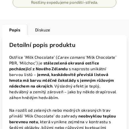
Rostliny expedujeme pondělí–středa.
Popis
Diskuze
Detailní popis produktu
Ostřice ‘Milk Chocolate’ (
Carex comans
‘Milk Chocolate’
PBR, ‘Milchoc’) je
stálezelená okrasná ostřice
pocházející z Nového Zélandu
s naprosto unikátní
barvou listů –
jemná, kaskádovitě převislá listová
hmota má barvu mléčné čokolády s jemným růžovým
nádechem na okrajích
. Výsledný efekt je teplý,
hedvábný a zemitý zároveň – jako by někdo drapíroval
záhon hnědým hedvábím.
Na rozdíl od zelených nebo modrých okrasných trav
přináší ‘Milk Chocolate’ do zahrady
neobvyklou teplou
barevnou notu
, která vynikne zejména v kontrastu s
šedými oblázky, bílými nebo růžovými kvetoucími