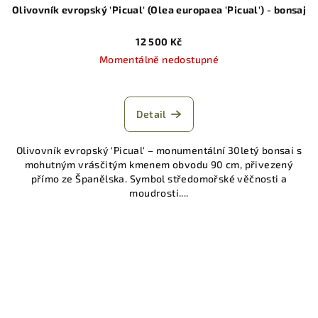
Olivovník evropský 'Picual' (Olea europaea 'Picual') - bonsaj
12 500 Kč
Momentálně nedostupné
Detail
Olivovník evropský 'Picual' – monumentální 30letý bonsai s
mohutným vrásčitým kmenem obvodu 90 cm, přivezený
přímo ze Španělska. Symbol středomořské věčnosti a
moudrosti....