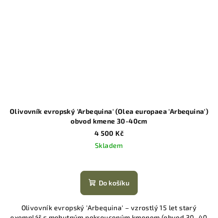
Olivovník evropský 'Arbequina' (Olea europaea 'Arbequina')
obvod kmene 30-40cm
4 500 Kč
Skladem
Do košíku
Olivovník evropský 'Arbequina' – vzrostlý 15 let starý
exemplář s mohutným pokrouceným kmenem (obvod 30–40