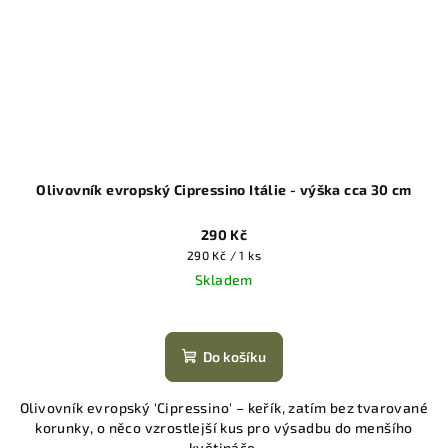
Olivovník evropský Cipressino Itálie - výška cca 30 cm
290 Kč
Měrná
290 Kč / 1 ks
cena:
Skladem
Do košíku
Olivovník evropský 'Cipressino' – keřík, zatím bez tvarované
korunky, o něco vzrostlejší kus pro výsadbu do menšího
květináče.