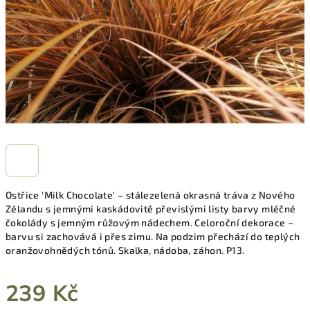
Ostřice 'Milk Chocolate' – stálezelená okrasná tráva z Nového
Zélandu s jemnými kaskádovitě převislými listy barvy mléčné
čokolády s jemným růžovým nádechem. Celoroční dekorace –
barvu si zachovává i přes zimu. Na podzim přechází do teplých
oranžovohnědých tónů. Skalka, nádoba, záhon. P13.
239 Kč