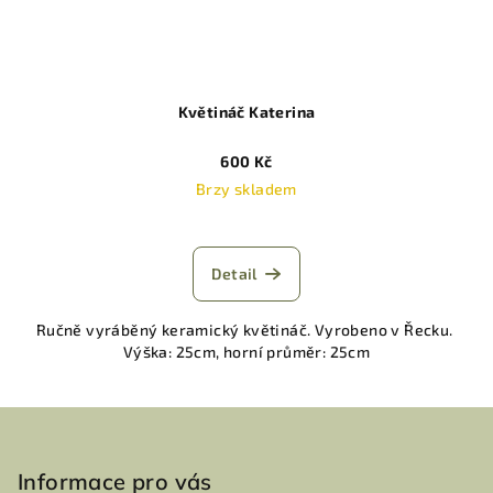
Květináč Katerina
600 Kč
Brzy skladem
Detail
Ručně vyráběný keramický květináč. Vyrobeno v Řecku.
Výška: 25cm, horní průměr: 25cm
Z
á
p
Informace pro vás