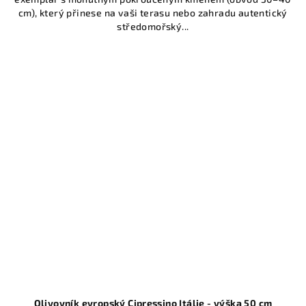
cm), který přinese na vaši terasu nebo zahradu autentický
středomořský...
Olivovník evropský Cipressino Itálie - výška 50 cm