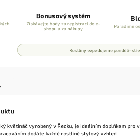
Bonusový systém
Bl
ských
Získávejte body za registraci do e-
Poradíme os
shopu a za nákupy
Rostliny expedujeme pondělí–stře
e
duktu
cký květináč vyrobený v Řecku, je ideálním doplňkem pro 
pracováním dodáte každé rostlině stylový vzhled.