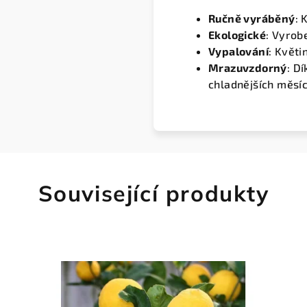
Ručně vyráběný
: 
Ekologické
: Vyrob
Vypalování
: Květi
Mrazuvzdorný
: D
chladnějších měsíc
Související produkty