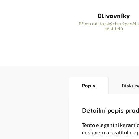
Olivovníky
Přímo od italských a španěl
pěstitelů
Popis
Diskuz
Detailní popis pro
Tento elegantní kerami
designem a kvalitním z