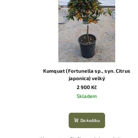
Kumquat (Fortunella sp., syn. Citrus
japonica) velký
2 900 Kč
Skladem
Do košíku