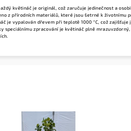
Každý květináč je originál, což zaručuje jedinečnost a osob
eno z přírodních materiálů, které jsou šetrné k životnímu p
náč je vypalován dřevem při teplotě 1000 °C, což zajišťuje 
íky speciálnímu zpracování je květináč plně mrazuvzdorný, c
ích.