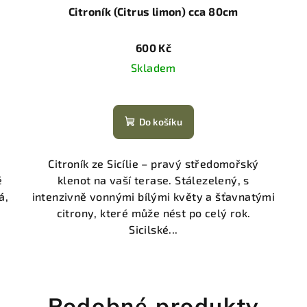
Citroník (Citrus limon) cca 80cm
600 Kč
Skladem
Do košíku
Citroník ze Sicílie – pravý středomořský
é
klenot na vaší terase. Stálezelený, s
á,
intenzivně vonnými bílými květy a šťavnatými
citrony, které může nést po celý rok.
Sicilské...
Podobné produkty