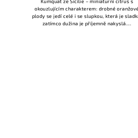
Kumquat ze Sicílie – miniaturní citrus s
okouzlujícím charakterem: drobné oranžov
plody se jedí celé i se slupkou, která je sladk
zatímco dužina je příjemně nakyslá....