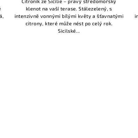
Citroník ze Sicílie – pravý středomořský
é
klenot na vaší terase. Stálezelený, s
á,
intenzivně vonnými bílými květy a šťavnatými
i
citrony, které může nést po celý rok.
Sicilské...