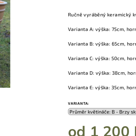
hodnocení
produktu
Ručně vyráběný keramický k
je
0,0
Varianta A: výška: 75cm, ho
z
5
Varianta B: výška: 65cm, ho
hvězdiček.
Varianta C: výška: 50cm, ho
Varianta D: výška: 38cm, ho
Varianta E: výška: 35cm, ho
VARIANTA:
od
1 200 