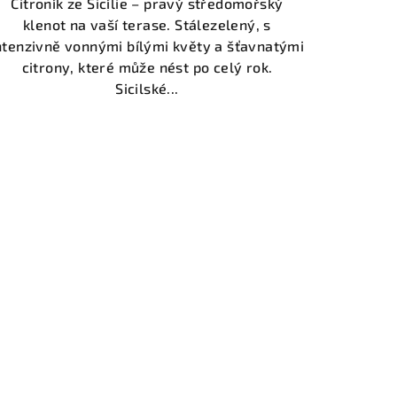
Citroník ze Sicílie – pravý středomořský
klenot na vaší terase. Stálezelený, s
ntenzivně vonnými bílými květy a šťavnatými
citrony, které může nést po celý rok.
Sicilské...