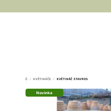
Přejít
na
obsah
/
KVĚTINÁČE
/
KVĚTINÁČ STAVROS
DOMŮ
Novinka