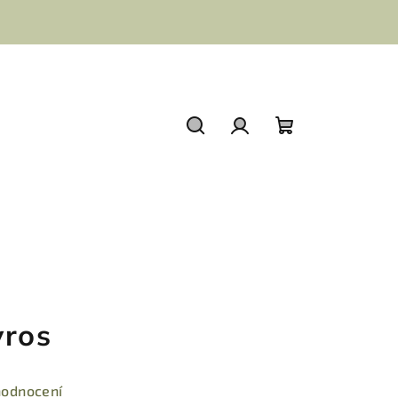
Hledat
Přihlášení
Nákupní
košík
vros
hodnocení