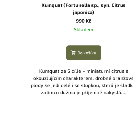
Kumquat (Fortunella sp., syn. Citrus
japonica)
990 Kč
Skladem
Do košíku
Kumquat ze Sicílie – miniaturní citrus s
okouzlujícím charakterem: drobné oranžov
plody se jedí celé i se slupkou, která je sladk
zatímco dužina je příjemně nakyslá....