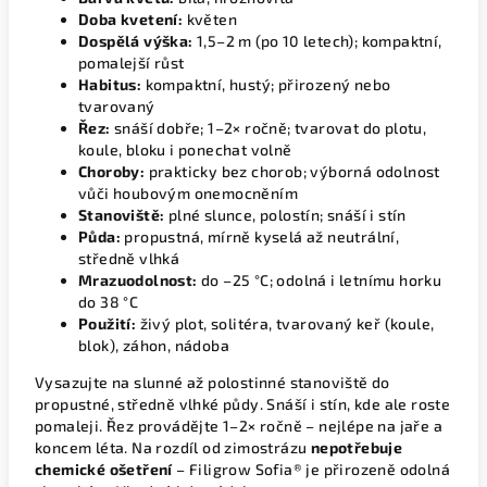
Doba kvetení:
květen
Dospělá výška:
1,5–2 m (po 10 letech); kompaktní,
pomalejší růst
Habitus:
kompaktní, hustý; přirozený nebo
tvarovaný
Řez:
snáší dobře; 1–2× ročně; tvarovat do plotu,
koule, bloku i ponechat volně
Choroby:
prakticky bez chorob; výborná odolnost
vůči houbovým onemocněním
Stanoviště:
plné slunce, polostín; snáší i stín
Půda:
propustná, mírně kyselá až neutrální,
středně vlhká
Mrazuodolnost:
do –25 °C; odolná i letnímu horku
do 38 °C
Použití:
živý plot, solitéra, tvarovaný keř (koule,
blok), záhon, nádoba
Vysazujte na slunné až polostinné stanoviště do
propustné, středně vlhké půdy. Snáší i stín, kde ale roste
pomaleji. Řez provádějte 1–2× ročně – nejlépe na jaře a
koncem léta. Na rozdíl od zimostrázu
nepotřebuje
chemické ošetření
– Filigrow Sofia® je přirozeně odolná