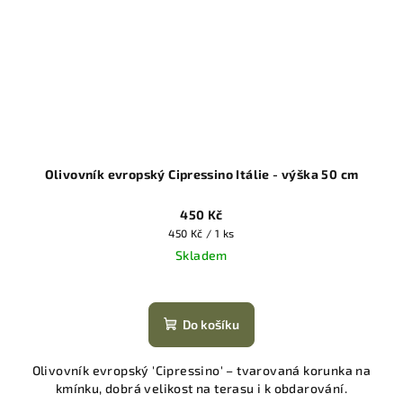
Olivovník evropský Cipressino Itálie - výška 50 cm
450 Kč
Měrná
450 Kč / 1 ks
cena:
Skladem
Do košíku
Olivovník evropský 'Cipressino' – tvarovaná korunka na
kmínku, dobrá velikost na terasu i k obdarování.