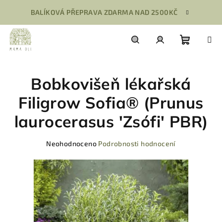
Přejít
BALÍKOVÁ PŘEPRAVA ZDARMA NAD 2500KČ
na
obsah
Nákupn
Hledat
Přihlášení
Bobkovišeň lékařská
košík
Filigrow Sofia® (Prunus
laurocerasus 'Zsófi' PBR)
Průměrné
Neohodnoceno
Podrobnosti hodnocení
hodnocení
produktu
je
0,0
z
5
hvězdiček.