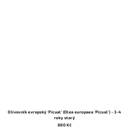
Olivovník evropský 'Picual' (Olea europaea 'Picual') - 3-4
roky starý
880 Kč