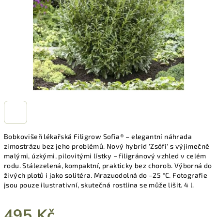
Bobkovišeň lékařská Filigrow Sofia® – elegantní náhrada
zimostrázu bez jeho problémů. Nový hybrid 'Zsófi' s výjimečně
malými, úzkými, pilovitými lístky – filigránový vzhled v celém
rodu. Stálezelená, kompaktní, prakticky bez chorob. Výborná do
živých plotů i jako solitéra. Mrazuodolná do –25 °C. Fotografie
jsou pouze ilustrativní, skutečná rostlina se může lišit. 4 l.
495 Kč