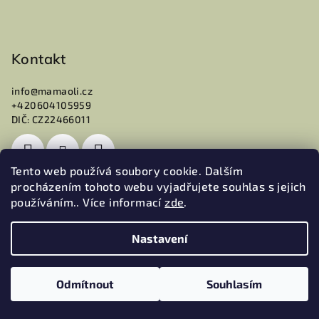
Kontakt
info
@
mamaoli.cz
+420604105959
DIČ: CZ22466011
Tento web používá soubory cookie. Dalším
procházením tohoto webu vyjadřujete souhlas s jejich
používáním.. Více informací
zde
.
Přijímáme online platby
Nastavení
Odmítnout
Souhlasím
★★★★★
★★