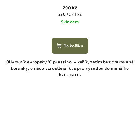
290 Kč
Měrná
290 Kč / 1 ks
cena:
Skladem
Do košíku
Olivovník evropský 'Cipressino' – keřík, zatím bez tvarované
korunky, o něco vzrostlejší kus pro výsadbu do menšího
květináče.