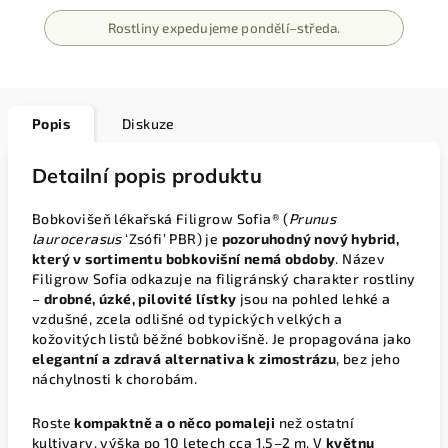
Rostliny expedujeme pondělí–středa.
Popis
Diskuze
Detailní popis produktu
Bobkovišeň lékařská Filigrow Sofia® (
Prunus
laurocerasus
‘Zsófi’ PBR) je
pozoruhodný nový hybrid,
který v sortimentu bobkovišní nemá obdoby
. Název
Filigrow Sofia odkazuje na filigránský charakter rostliny
–
drobné, úzké, pilovité lístky
jsou na pohled lehké a
vzdušné, zcela odlišné od typických velkých a
kožovitých listů běžné bobkovišně. Je propagována jako
elegantní a zdravá alternativa k zimostrázu
, bez jeho
náchylnosti k chorobám.
Roste
kompaktně a o něco pomaleji
než ostatní
kultivary, výška po 10 letech cca 1,5–2 m. V
květnu