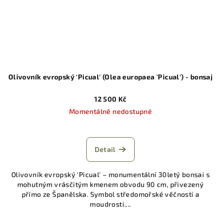
Olivovník evropský 'Picual' (Olea europaea 'Picual') - bonsaj
12 500 Kč
Momentálně nedostupné
Detail
Olivovník evropský 'Picual' – monumentální 30letý bonsai s
mohutným vrásčitým kmenem obvodu 90 cm, přivezený
přímo ze Španělska. Symbol středomořské věčnosti a
moudrosti....