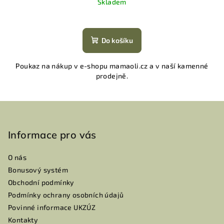
Skladem
Do košíku
Poukaz na nákup v e-shopu mamaoli.cz a v naší kamenné
prodejně.
Z
á
p
Informace pro vás
a
O nás
t
Bonusový systém
í
Obchodní podmínky
Podmínky ochrany osobních údajů
Povinné informace UKZÚZ
Kontakty