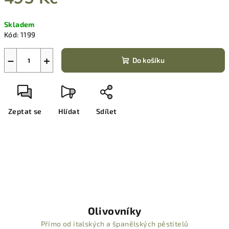
Měrná
Skladem
cena:
Kód:
1199
−
+
Do košíku
Zeptat se
Hlídat
Sdílet
Olivovníky
Přímo od italských a španělských pěstitelů