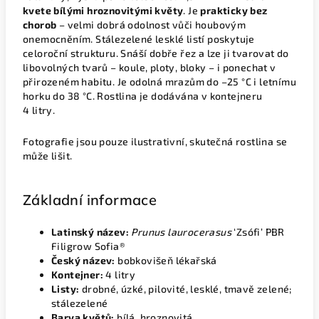
kvete bílými hroznovitými květy
. Je
prakticky bez
chorob
– velmi dobrá odolnost vůči houbovým
onemocněním. Stálezelené lesklé listí poskytuje
celoroční strukturu. Snáší dobře řez a lze ji tvarovat do
libovolných tvarů – koule, ploty, bloky – i ponechat v
přirozeném habitu. Je odolná mrazům do –25 °C i letnímu
horku do 38 °C. Rostlina je dodávána v kontejneru
4 litry.
Fotografie jsou pouze ilustrativní, skutečná rostlina se
může lišit.
Základní informace
Latinský název:
Prunus laurocerasus
‘Zsófi’ PBR
Filigrow Sofia®
Český název:
bobkovišeň lékařská
Kontejner:
4 litry
Listy:
drobné, úzké, pilovité, lesklé, tmavě zelené;
stálezelené
Barva květů:
bílá, hroznovitá