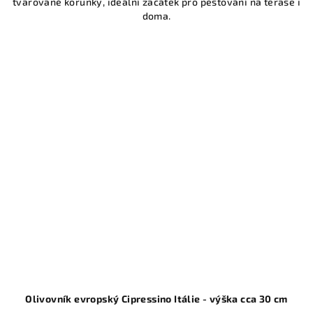
tvarované korunky, ideální začátek pro pěstování na terase i
doma.
Olivovník evropský Cipressino Itálie - výška cca 30 cm