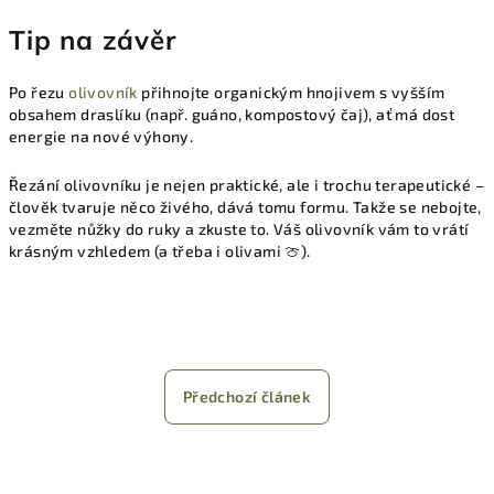
Tip na závěr
Po řezu
olivovník
přihnojte organickým hnojivem s vyšším
obsahem draslíku (např. guáno, kompostový čaj), ať má dost
energie na nové výhony.
Řezání olivovníku je nejen praktické, ale i trochu terapeutické –
člověk tvaruje něco živého, dává tomu formu. Takže se nebojte,
vezměte nůžky do ruky a zkuste to. Váš olivovník vám to vrátí
krásným vzhledem (a třeba i olivami 🍈).
Předchozí článek