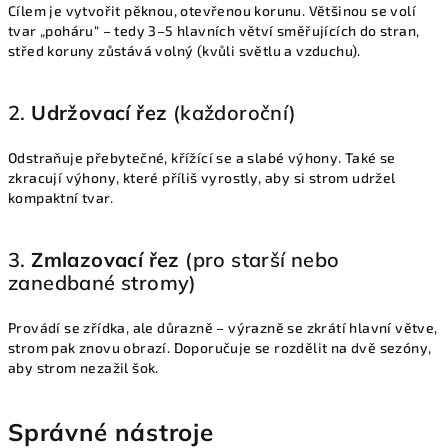
Cílem je vytvořit pěknou, otevřenou korunu. Většinou se volí
tvar „poháru“ – tedy 3–5 hlavních větví směřujících do stran,
střed koruny zůstává volný (kvůli světlu a vzduchu).
2.
Udržovací řez
(každoroční)
Odstraňuje přebytečné, křížící se a slabé výhony. Také se
zkracují výhony, které příliš vyrostly, aby si strom udržel
kompaktní tvar.
3.
Zmlazovací řez
(pro starší nebo
zanedbané stromy)
Provádí se zřídka, ale důrazně – výrazně se zkrátí hlavní větve,
strom pak znovu obrazí. Doporučuje se rozdělit na dvě sezóny,
aby strom nezažil šok.
Správné nástroje