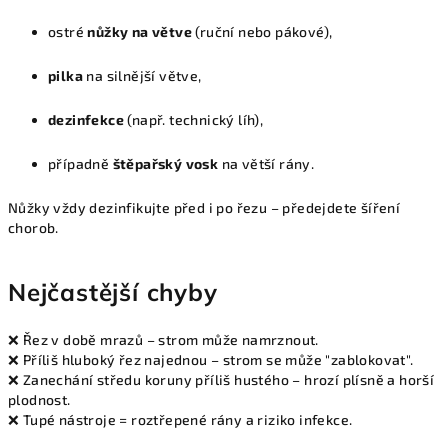
ostré
nůžky na větve
(ruční nebo pákové),
pilka
na silnější větve,
dezinfekce
(např. technický líh),
případně
štěpařský vosk
na větší rány.
Nůžky vždy dezinfikujte před i po řezu – předejdete šíření
chorob.
Nejčastější chyby
❌ Řez v době mrazů – strom může namrznout.
❌ Příliš hluboký řez najednou – strom se může "zablokovat".
❌ Zanechání středu koruny příliš hustého – hrozí plísně a horší
plodnost.
❌ Tupé nástroje = roztřepené rány a riziko infekce.