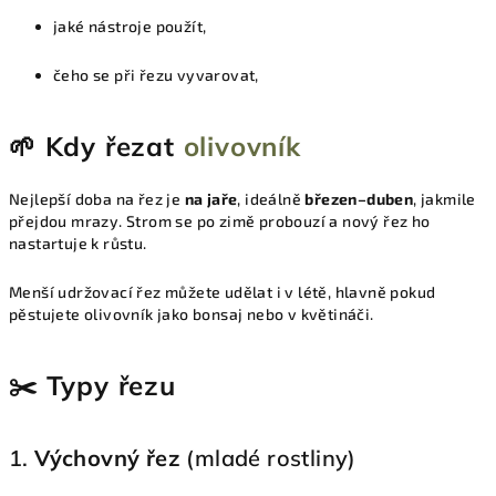
jaké nástroje použít,
čeho se při řezu vyvarovat,
🌱 Kdy řezat
olivovník
Nejlepší doba na řez je
na jaře
, ideálně
březen–duben
, jakmile
přejdou mrazy. Strom se po zimě probouzí a nový řez ho
nastartuje k růstu.
Menší udržovací řez můžete udělat i v létě, hlavně pokud
pěstujete olivovník jako bonsaj nebo v květináči.
✂️ Typy řezu
1.
Výchovný řez
(mladé rostliny)