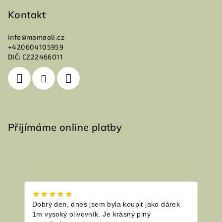
Kontakt
info
@
mamaoli.cz
+420604105959
DIČ: CZ22466011
Přijímáme online platby
★★★★★
★★
Dobrý den, dnes jsem byla koupit jako dárek
Napr
1m vysoký olivovník. Je krásný plný
komu