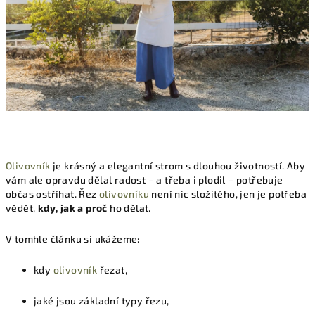
Olivovník
je krásný a elegantní strom s dlouhou životností. Aby
vám ale opravdu dělal radost – a třeba i plodil – potřebuje
občas ostříhat. Řez
olivovníku
není nic složitého, jen je potřeba
vědět,
kdy, jak a proč
ho dělat.
V tomhle článku si ukážeme:
kdy
olivovník
řezat,
jaké jsou základní typy řezu,