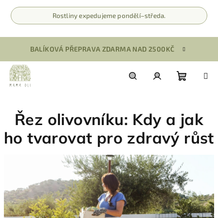
Rostliny expedujeme pondělí–středa.
Přejít
BALÍKOVÁ PŘEPRAVA ZDARMA NAD 2500KČ
na
obsah
Nákupn
Hledat
Přihlášení
Řez olivovníku: Kdy a jak
košík
ho tvarovat pro zdravý růst